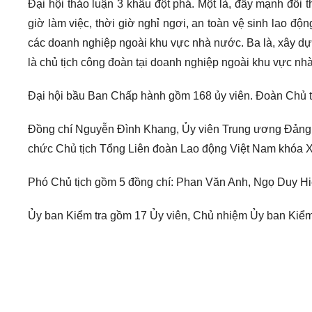
Đại hội thảo luận 3 khâu đột phá. Một là, đẩy mạnh đối th
giờ làm việc, thời giờ nghỉ ngơi, an toàn vệ sinh lao độn
các doanh nghiệp ngoài khu vực nhà nước. Ba là, xây dự
là chủ tịch công đoàn tại doanh nghiệp ngoài khu vực nh
Đại hội bầu Ban Chấp hành gồm 168 ủy viên. Đoàn Chủ t
Đồng chí Nguyễn Đình Khang, Ủy viên Trung ương Đảng,
chức Chủ tịch Tổng Liên đoàn Lao động Việt Nam khóa XI
Phó Chủ tịch gồm 5 đồng chí: Phan Văn Anh, Ngọ Duy 
Ủy ban Kiểm tra gồm 17 Ủy viên, Chủ nhiệm Ủy ban Kiể