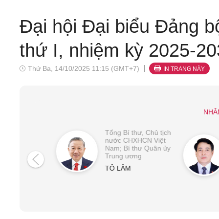
Đại hội Đại biểu Đảng 
thứ I, nhiệm kỳ 2025-2
Thứ Ba, 14/10/2025 11:15 (GMT+7)
IN TRANG NÀY
NHÂ
Tổng Bí thư, Chủ tịch
nước CHXHCN Việt
Nam; Bí thư Quân ủy
Trung ương
TÔ LÂM