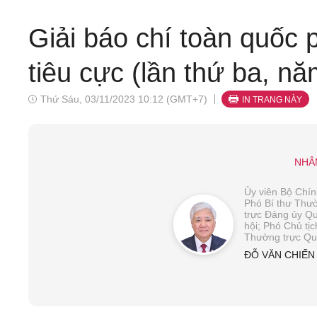
Giải báo chí toàn quốc
tiêu cực (lần thứ ba, n
Thứ Sáu, 03/11/2023 10:12 (GMT+7)
IN TRANG NÀY
NHÂ
Ủy viên Bộ Chính
Phó Bí thư Thư
trực Đảng ủy Q
hội; Phó Chủ tịc
Thường trực Qu
ĐỖ VĂN CHIẾN