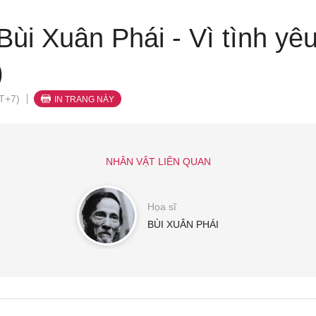
Bùi Xuân Phái - Vì tình yêu
)
T+7)
IN TRANG NÀY
NHÂN VẬT LIÊN QUAN
Họa sĩ
BÙI XUÂN PHÁI