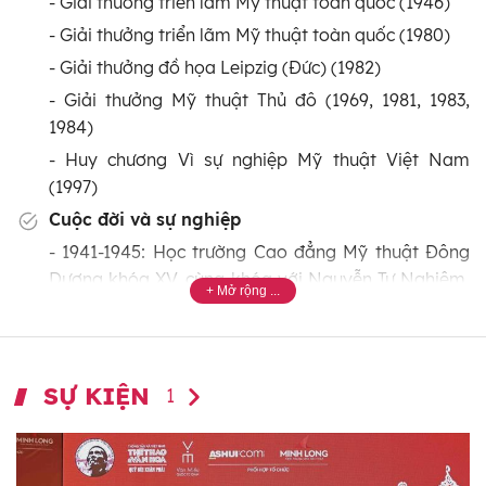
- Giải thưởng triển lãm Mỹ thuật toàn quốc (1946)
- Giải thưởng triển lãm Mỹ thuật toàn quốc (1980)
- Giải thưởng đồ họa Leipzig (Đức) (1982)
- Giải thưởng Mỹ thuật Thủ đô (1969, 1981, 1983,
1984)
- Huy chương Vì sự nghiệp Mỹ thuật Việt Nam
(1997)
Cuộc đời và sự nghiệp
- 1941-1945: Học trường Cao đẳng Mỹ thuật Đông
Dương khóa XV, cùng khóa với Nguyễn Tư Nghiêm,
Tạ Thúc Bình, Huỳnh Văn Gấm v.v… Ông bắt đầu vẽ
phố và tham dự triển lãm Tokyo khi còn là học sinh
Trường Mỹ thuật Đông Dương.
SỰ KIỆN
- 8/1945: Sau Cách mạng Tháng Tám, tham gia các
1
hoạt động mỹ thuật phục vụ cách mạng. Được gặp
và vẽ chân dung Bác Hồ, được Người tặng chữ ký.
- 1946: Được trao Giải thưởng Văn hóa cứu quốc tại