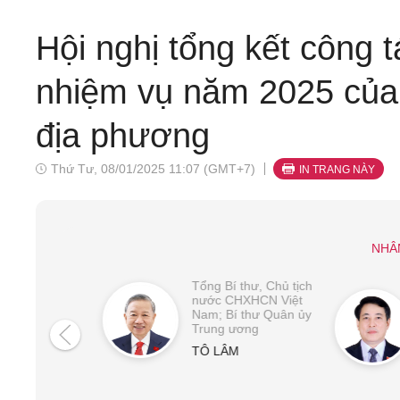
Hội nghị tổng kết công t
nhiệm vụ năm 2025 của
địa phương
Thứ Tư, 08/01/2025 11:07 (GMT+7)
IN TRANG NÀY
NHÂ
Tổng Bí thư, Chủ tịch
nước CHXHCN Việt
Nam; Bí thư Quân ủy
Trung ương
TÔ LÂM