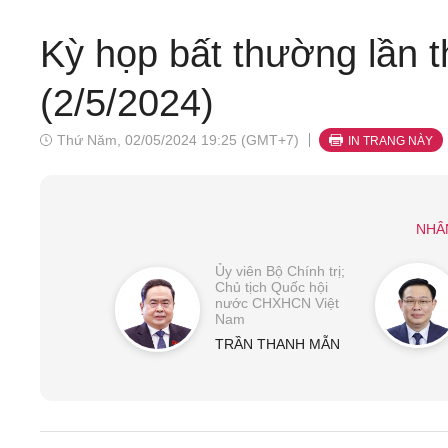
Kỳ họp bất thường lần 
(2/5/2024)
Thứ Năm, 02/05/2024 19:25 (GMT+7)
IN TRANG NÀY
NHÂ
Ủy viên Bộ Chính trị;
Chủ tịch Quốc hội
nước CHXHCN Việt
Nam
TRẦN THANH MẪN