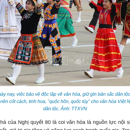
ày nay, việc bảo vệ độc lập về văn hóa, giữ gìn bản sắc dân tộc
o nên cốt cách, tinh hoa, "quốc hồn, quốc túy" cho văn hóa Việt
dân tộc. Ảnh: TTXVN
há của Nghị quyết 80 là coi văn hóa là nguồn lực nội s