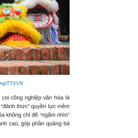
ương/TTXVN
 coi công nghiệp văn hóa là
n “đánh thức” quyền lực mềm
óa không chỉ để “ngắm nhìn”
ranh cao, góp phần quảng bá