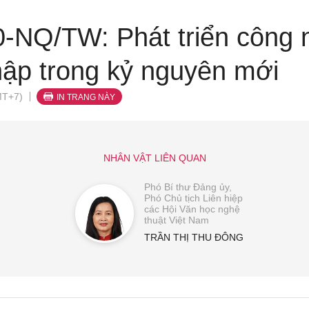
0-NQ/TW: Phát triển công 
hập trong kỷ nguyên mới
MT+7)
IN TRANG NÀY
NHÂN VẬT LIÊN QUAN
Phó Bí thư Đảng ủy,
Phó Chủ tịch Liên hiệp
các Hội Văn học nghệ
thuật Việt Nam
TRẦN THỊ THU ĐÔNG