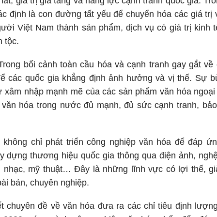
chất, giá trị gia tăng và năng lực cạnh tranh quốc gia. T
c định là con đường tất yếu để chuyển hóa các giá trị 
ời Việt Nam thành sản phẩm, dịch vụ có giá trị kinh t
ân tộc.
rong bối cảnh toàn cầu hóa và cạnh tranh gay gắt về g
để các quốc gia khẳng định ảnh hưởng và vị thế. Sự b
sự xâm nhập mạnh mẽ của các sản phẩm văn hóa ngoại l
p văn hóa trong nước đủ mạnh, đủ sức cạnh tranh, bả
 không chỉ phát triển công nghiệp văn hóa để đáp ứ
 dựng thương hiệu quốc gia thông qua điện ảnh, nghệ t
âm nhạc, mỹ thuật… Đây là những lĩnh vực có lợi thế, 
ài bản, chuyên nghiệp.
ết chuyên đề về văn hóa đưa ra các chỉ tiêu định lượng