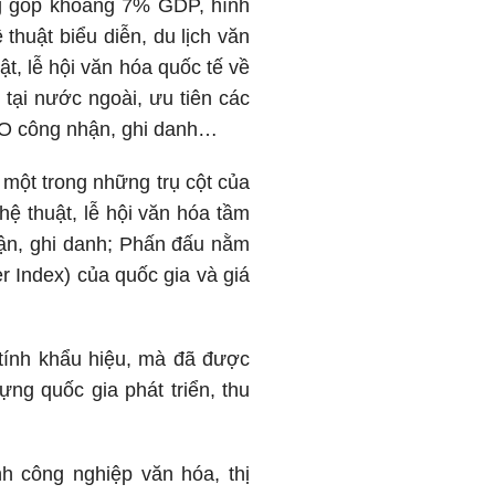
g góp khoảng 7% GDP, hình
thuật biểu diễn, du lịch văn
ật, lễ hội văn hóa quốc tế về
tại nước ngoài, ưu tiên các
CO công nhận, ghi danh…
một trong những trụ cột của
ệ thuật, lễ hội văn hóa tầm
ận, ghi danh; Phấn đấu nằm
 Index) của quốc gia và giá
tính khẩu hiệu, mà đã được
ựng quốc gia phát triển, thu
h công nghiệp văn hóa, thị