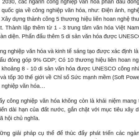
m 2030, các ngành công nghiệp văn hóa phấn đấu đón
 quốc gia về công nghiệp văn hóa, như: Điện ảnh, nghệ 
..; Xây dựng thành công 5 thương hiệu liên hoan nghệ thu
t. Thành lập thêm từ 1 - 3 trung tâm văn hóa Việt Nam 
 toàn diện. Phấn đấu thêm 5 di sản văn hóa được UNES
g nghiệp văn hóa và kinh tế sáng tạo được xác định là 
đấu đóng góp 9% GDP; Có 10 thương hiệu liên hoan ngh
m khoảng 8 - 10 di sản văn hóa được UNESCO công nh
và tốp 30 thế giới về Chỉ số Sức mạnh mềm (Soft Power
g nghiệp văn hóa…
ấy công nghiệp văn hóa không còn là khái niệm mang 
riển dài hạn của đất nước, gắn chặt với mục tiêu xây d
ã hội chủ nghĩa.
ững giải pháp cụ thể để thúc đẩy phát triển các ngàn