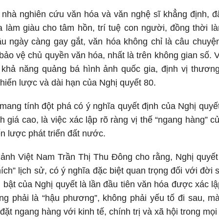
 nhà nghiên cứu văn hóa và văn nghệ sĩ khẳng định, đâ
 làm giàu cho tâm hồn, trí tuệ con người, đồng thời l
ầu ngày càng gay gắt, văn hóa không chỉ là câu chuyện
bảo vệ chủ quyền văn hóa, nhất là trên không gian số. 
ó khả năng quảng bá hình ảnh quốc gia, định vị thươn
chiến lược và dài hạn của Nghị quyết 80.
mang tính đột phá có ý nghĩa quyết định của Nghị quyế
 giá cao, là việc xác lập rõ ràng vị thế “ngang hàng” củ
iến lược phát triển đất nước.
 ảnh Việt Nam Trần Thị Thu Đông cho rằng, Nghị quyết 
ch” lịch sử, có ý nghĩa đặc biệt quan trọng đối với đời
i bật của Nghị quyết là lần đầu tiên văn hóa được xác lậ
ng phải là “hậu phương”, không phải yếu tố đi sau, mà 
ặt ngang hàng với kinh tế, chính trị và xã hội trong mọi