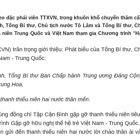
heo đặc phái viên TTXVN, trong khuôn khổ chuyến thăm c
inh, Tổng Bí thư, Chủ tịch nước Tô Lâm và Tổng Bí thư, 
 niên Trung Quốc và Việt Nam tham gia Chương trình “Hà
N) trân trọng giới thiệu: Phát biểu của Tổng Bí thư, 
 Nam - Trung Quốc:
nh, Tổng Bí thư Ban Chấp hành Trung ương Đảng Cộng
rung Hoa,
thanh thiếu niên hai nước thân mến
.
ùng đồng chí Tập Cận Bình gặp gỡ thanh thiếu niên tiêu 
ình Gặp gỡ hữu nghị thế hệ trẻ Việt Nam - Trung Quốc. T
n gửi đến thanh thiếu niên hai nước lời chào thân ái 