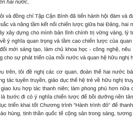
ên hai nước
,
tôi và đồng chí Tập Cận Bình đã tiến hành hội đàm và đ
sắc và nâng tầm kết nối chiến lược giữa hai Đảng, hai n
ãy xây dựng cho mình bản lĩnh chính trị vững vàng, lý
ề ý nghĩa quan trọng và tầm cao chiến lược của quan 
 đổi mới sáng tạo, làm chủ khoa học - công nghệ, nêu 
 cho sự phát triển của mỗi nước và quan hệ hữu nghị 
u trên, tôi đề nghị các cơ quan, đoàn thể hai nước b
g tác tuyên truyền, giáo dục thế hệ trẻ về hữu nghị tru
giao lưu hợp tác thanh niên; làm phong phú hơn nữa c
y là bước đi có ý nghĩa chiến lược để bồi dưỡng nền tả
tục triển khai tốt Chương trình "Hành trình đỏ" để than
ào hùng, tinh thần quốc tế cộng sản trong sáng, tương 