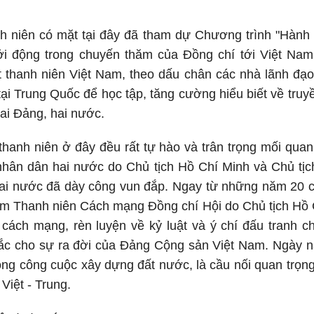
nh niên có mặt tại đây đã tham dự Chương trình "Hành t
i động trong chuyến thăm của Đồng chí tới Việt Nam
 thanh niên Việt Nam, theo dấu chân các nhà lãnh đạo
tại Trung Quốc để học tập, tăng cường hiểu biết về tr
ai Đảng, hai nước.
thanh niên ở đây đều rất tự hào và trân trọng mối quan
nhân dân hai nước do Chủ tịch Hồ Chí Minh và Chủ tị
hai nước đã dày công vun đắp. Ngay từ những năm 20 củ
m Thanh niên Cách mạng Đồng chí Hội do Chủ tịch Hồ 
cách mạng, rèn luyện về kỷ luật và ý chí đấu tranh ch
c cho sự ra đời của Đảng Cộng sản Việt Nam. Ngày na
rong công cuộc xây dựng đất nước, là cầu nối quan trọn
Việt - Trung.