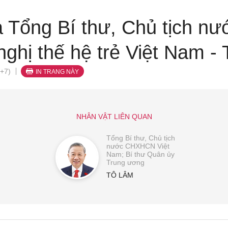
a Tổng Bí thư, Chủ tịch nư
ghị thế hệ trẻ Việt Nam -
+7)
IN TRANG NÀY
NHÂN VẬT LIÊN QUAN
Tổng Bí thư, Chủ tịch
nước CHXHCN Việt
Nam; Bí thư Quân ủy
Trung ương
TÔ LÂM