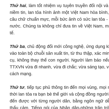
Thứ hai
, làm tốt nhiệm vụ tuyên truyền đối nội 
niềm tin, lan tỏa hình ảnh một Việt Nam hòa bình, 
câu chữ chuẩn mực, mỗi bức ảnh có sức lan tỏa - đ
nước. Chúng ta không chỉ đưa tin về Việt Nam, m
tế.
Thứ ba
, chủ động đổi mới công nghệ, ứng dụng kho
vào toàn bộ chuỗi sản xuất tin, từ thu thập, xác mi
cụ, không thay thế con người. Người làm báo nếu
TTXVN vừa đi nhanh, vừa đi chắc; vừa sáng tạo, v
cách mạng.
Thứ tư
, tiếp tục phủ thông tin đến mọi vùng, mọi 
thời lan tỏa ra bạn bè thế giới và cộng đồng ngư
đến được với từng người dân, bằng ngôn ngữ dễ 
thấu cảm. Tiếng nói của Nhân dân-những trăn trở