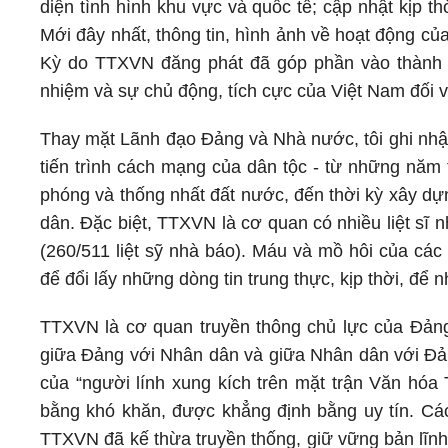
diện tình hình khu vực và quốc tế; cập nhật kịp t
Mới đây nhất, thông tin, hình ảnh về hoạt động c
Kỳ do TTXVN đăng phát đã góp phần vào thành cô
nhiệm và sự chủ động, tích cực của Việt Nam đối
Thay mặt Lãnh đạo Đảng và Nhà nước, tôi ghi nhậ
tiến trình cách mạng của dân tộc - từ những năm 
phóng và thống nhất đất nước, đến thời kỳ xây dự
dân. Đặc biệt, TTXVN là cơ quan có nhiều liệt sĩ 
(260/511 liệt sỹ nhà báo). Máu và mồ hôi của c
để đổi lấy những dòng tin trung thực, kịp thời, để
TTXVN là cơ quan truyền thông chủ lực của Đảng 
giữa Đảng với Nhân dân và giữa Nhân dân với Đảng.
của “người lính xung kích trên mặt trận Văn hó
bằng khó khăn, được khẳng định bằng uy tín. Các 
TTXVN đã kế thừa truyền thống, giữ vững bản lĩnh