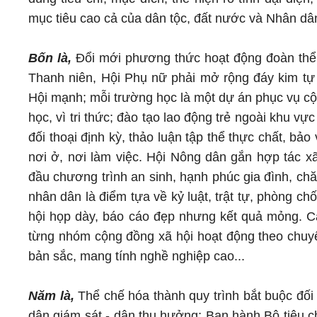
mục tiêu cao cả của dân tộc, đất nước và Nhân dâ
Bốn là,
Đổi mới phương thức hoạt động đoàn thể
Thanh niên, Hội Phụ nữ phải mở rộng đáy kim tự
Hội mạnh; mỗi trường học là một dự án phục vụ cộ
học, vì tri thức; đào tạo lao động trẻ ngoài khu 
đối thoại định kỳ, thảo luận tập thể thực chất, bả
nơi ở, nơi làm việc. Hội Nông dân gắn hợp tác xã,
đầu chương trình an sinh, hạnh phúc gia đình, ch
nhân dân là điểm tựa về kỷ luật, trật tự, phòng ch
hội họp dày, báo cáo đẹp nhưng kết quả mỏng. Các
từng nhóm cộng đồng xã hội hoạt động theo chuyê
bản sắc, mang tính nghề nghiệp cao...
Năm là,
Thể chế hóa thành quy trình bắt buộc đối 
dân giám sát - dân thụ hưởng; Ban hành Bộ tiêu chí