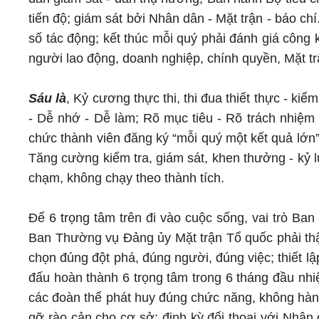
tiến độ; giám sát bởi Nhân dân - Mặt trận - báo ch
số tác động; kết thúc mỗi quý phải đánh giá công 
người lao động, doanh nghiệp, chính quyền, Mặt tr
Sáu là
, Kỷ cương thực thi, thi đua thiết thực - ki
- Dễ nhớ - Dễ làm; Rõ mục tiêu - Rõ trách nhiệm 
chức thành viên đăng ký “mỗi quý một kết quả lớn”,
Tăng cường kiểm tra, giám sát, khen thưởng - kỷ 
chạm, không chạy theo thành tích.
Để 6 trọng tâm trên đi vào cuộc sống, vai trò Ba
Ban Thường vụ Đảng ủy Mặt trận Tổ quốc phải th
chọn đúng đột phá, đúng người, đúng việc; thiết 
đấu hoàn thành 6 trọng tâm trong 6 tháng đầu nhi
các đoàn thể phát huy đúng chức năng, không hành
gỡ rào cản cho cơ sở; định kỳ đối thoại với Nhân