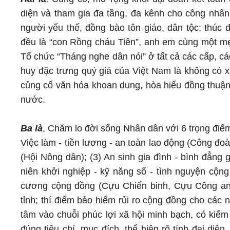
diện và tham gia đa tầng, đa kênh cho công nhân,
người yếu thế, đồng bào tôn giáo, dân tộc; thúc 
đều là “con Rồng cháu Tiên”, anh em cùng một mẹ 
Tổ chức “Tháng nghe dân nói” ở tất cả các cấp, cá
huy đặc trưng quý giá của Việt Nam là không có xu
củng cố văn hóa khoan dung, hòa hiếu đồng thuận, 
nước.
Ba là
, Chăm lo đời sống Nhân dân với 6 trọng điểm
Việc làm - tiền lương - an toàn lao động (Công đoàn
(Hội Nông dân); (3) An sinh gia đình - bình đẳng 
niên khởi nghiệp - kỹ năng số - tình nguyện cộng
cương cộng đồng (Cựu Chiến binh, Cựu Công an 
tỉnh; thí điểm bảo hiểm rủi ro cộng đồng cho các 
tâm vào chuỗi phúc lợi xã hội minh bạch, có kiểm 
đúng tiêu chí, mục đích, thể hiện rõ tính đại diện