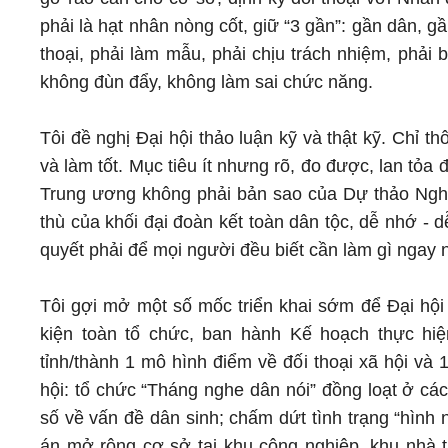
phải là hạt nhân nòng cốt, giữ “3 gần”: gần dân, gầ
thoại, phải làm mẫu, phải chịu trách nhiệm, phải 
không đùn đẩy, không làm sai chức năng.
Tôi đề nghị Đại hội thảo luận kỹ và thật kỹ. Chỉ 
và làm tốt. Mục tiêu ít nhưng rõ, đo được, lan tỏ
Trung ương không phải bản sao của Dự thảo Nghị 
thù của khối đại đoàn kết toàn dân tộc, dễ nhớ - d
quyết phải để mọi người đều biết cần làm gì ngay ng
Tôi gợi mở một số mốc triển khai sớm để Đại hội 
kiện toàn tổ chức, ban hành Kế hoạch thực hiệ
tỉnh/thành 1 mô hình điểm về đối thoại xã hội và
hội: tổ chức “Tháng nghe dân nói” đồng loạt ở cá
số về vấn đề dân sinh; chấm dứt tình trạng “hìn
án mở rộng cơ sở tại khu công nghiệp, khu nhà t