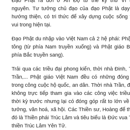
Đạo Phật ra đời ở Ấn Độ từ thế kỷ thứ VI 
nguyên. Tư tưởng chủ đạo của đạo Phật là dạy
hướng thiện, có tri thức để xây dựng cuộc sống 
vui trong hiện tại.
Đạo Phật du nhập vào Việt Nam cả 2 hệ phái: Ph
tông (từ phía Nam truyền xuống) và Phật giáo B
phía Bắc truyền sang).
Trải qua các triều đại phong kiến, thời nhà Đinh, 
Trần,... Phật giáo Việt Nam đều có những đóng
trong công cuộc hộ quốc, an dân. Thời nhà Trần, 
không trực tiếp tham gia vào các công việc triề
thời kỳ trước nhưng lại có đóng góp rất to lớn v
tưởng, văn hoá, xã hội. Các Thiền sư, Hoàng đế t
đó là Thiền phái Trúc Lâm và tiêu biểu là Đức vua
thiền Trúc Lâm Yên Tử.