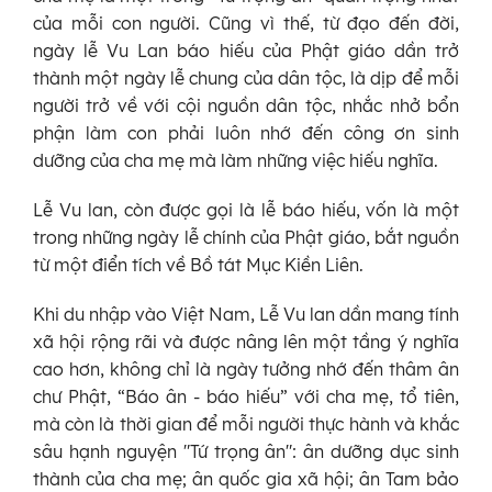
của mỗi con người. Cũng vì thế, từ đạo đến đời,
ngày lễ Vu Lan báo hiếu của Phật giáo dần trở
thành một ngày lễ chung của dân tộc, là dịp để mỗi
người trở về với cội nguồn dân tộc, nhắc nhở bổn
phận làm con phải luôn nhớ đến công ơn sinh
dưỡng của cha mẹ mà làm những việc hiếu nghĩa.
Lễ Vu lan, còn được gọi là lễ báo hiếu, vốn là một
trong những ngày lễ chính của Phật giáo, bắt nguồn
từ một điển tích về Bồ tát Mục Kiền Liên.
Khi du nhập vào Việt Nam, Lễ Vu lan dần mang tính
xã hội rộng rãi và được nâng lên một tầng ý nghĩa
cao hơn, không chỉ là ngày tưởng nhớ đến thâm ân
chư Phật, “Báo ân - báo hiếu” với cha mẹ, tổ tiên,
mà còn là thời gian để mỗi người thực hành và khắc
sâu hạnh nguyện "Tứ trọng ân": ân dưỡng dục sinh
thành của cha mẹ; ân quốc gia xã hội; ân Tam bảo