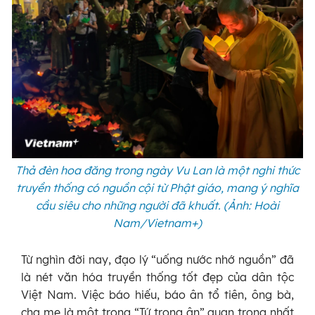
Thả đèn hoa đăng trong ngày Vu Lan là một nghi thức
truyền thống có nguồn cội từ Phật giáo, mang ý nghĩa
cầu siêu cho những người đã khuất. (Ảnh: Hoài
Nam/Vietnam+)
Từ nghìn đời nay, đạo lý “uống nước nhớ nguồn” đã
là nét văn hóa truyền thống tốt đẹp của dân tộc
Việt Nam. Việc báo hiếu, báo ân tổ tiên, ông bà,
cha mẹ là một trong “Tứ trọng ân” quan trọng nhất