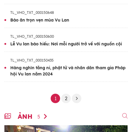
TL_VHO_TXT_000150648
Báo ân trọn vẹn mùa Vu Lan
TL_VHO_TXT_000150600
Lễ Vu lan báo hiếu: Nơi mỗi người trở về với nguồn cội
TL_VHO_TXT_000150435
Hàng nghìn tăng ni, phật tử và nhân dân tham gia Pháp
hội Vu lan năm 2024
1
2
ẢNH
5