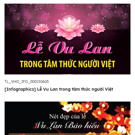
TL_VHO_IFO_000150603
[Infographics] Lễ Vu Lan trong tâm thức người Việt