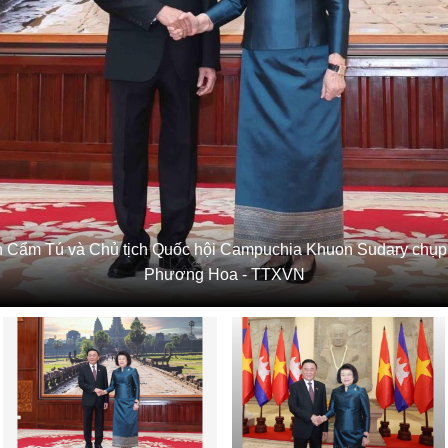
n Cẩm Tú và Chủ tịch Quốc hội Campuchia Khuon Sudary chụp 
Phương Hoa - TTXVN