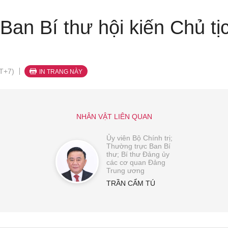
Ban Bí thư hội kiến Chủ tị
T+7)
IN TRANG NÀY
NHÂN VẬT LIÊN QUAN
Ủy viên Bộ Chính trị;
Thường trực Ban Bí
thư; Bí thư Đảng ủy
các cơ quan Đảng
Trung ương
TRẦN CẨM TÚ