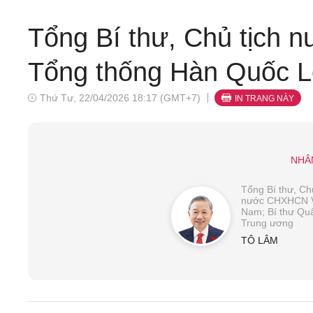
Tổng Bí thư, Chủ tịch 
Tổng thống Hàn Quốc 
Thứ Tư, 22/04/2026 18:17 (GMT+7)
IN TRANG NÀY
NHÂ
Tổng Bí thư, Chủ
nước CHXHCN V
Nam; Bí thư Qu
Trung ương
TÔ LÂM