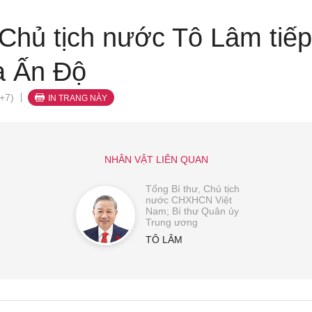
 Chủ tịch nước Tô Lâm tiế
a Ấn Độ
+7)
IN TRANG NÀY
NHÂN VẬT LIÊN QUAN
Tổng Bí thư, Chủ tịch
nước CHXHCN Việt
Nam; Bí thư Quân ủy
Trung ương
TÔ LÂM