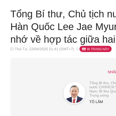
Tổng Bí thư, Chủ tịch 
Hàn Quốc Lee Jae Myung
nhớ về hợp tác giữa ha
Thứ Tư, 22/04/2026 21:41 (GMT+7)
IN TRANG NÀY
NHÂ
Tổng Bí thư, Chủ
nước CHXHCN V
Nam; Bí thư Qu
Trung ương
TÔ LÂM