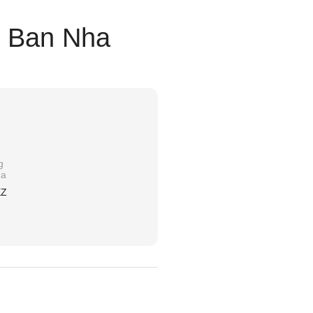
y Ban Nha
g
ha
EZ