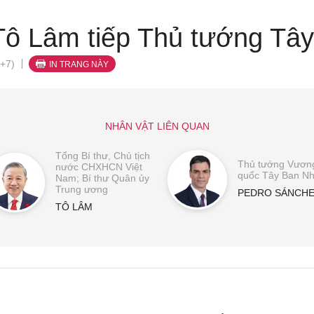
Tô Lâm tiếp Thủ tướng Tâ
+7)
IN TRANG NÀY
NHÂN VẬT LIÊN QUAN
Tổng Bí thư, Chủ tịch
Thủ tướng Vươn
nước CHXHCN Việt
quốc Tây Ban N
Nam; Bí thư Quân ủy
Trung ương
PEDRO SÁNCH
TÔ LÂM