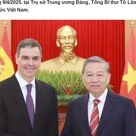
 9/4/2025, tại Trụ sở Trung ương Đảng, Tổng Bí thư Tô L
ức Việt Nam.