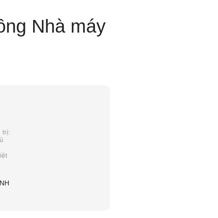
công Nhà máy
trị:
hủ
ệt
ÍNH