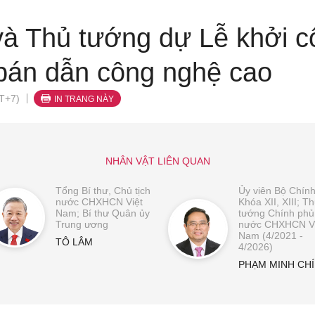
và Thủ tướng dự Lễ khởi 
 bán dẫn công nghệ cao
T+7)
IN TRANG NÀY
NHÂN VẬT LIÊN QUAN
Tổng Bí thư, Chủ tịch
Ủy viên Bộ Chính 
nước CHXHCN Việt
Khóa XII, XIII; T
Nam; Bí thư Quân ủy
tướng Chính phủ
Trung ương
nước CHXHCN Vi
Nam (4/2021 -
TÔ LÂM
4/2026)
PHẠM MINH CH