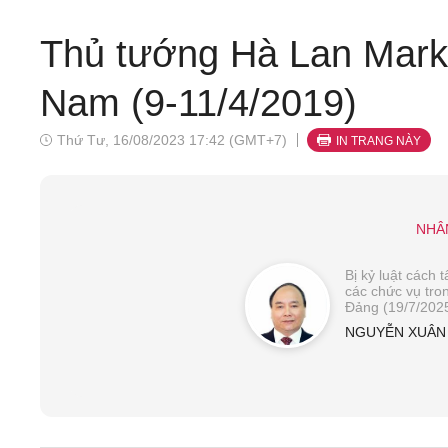
Thủ tướng Hà Lan Mark 
Nam (9-11/4/2019)
Thứ Tư, 16/08/2023 17:42 (GMT+7)
IN TRANG NÀY
NHÂ
Bị kỷ luật cách t
các chức vụ tro
Đảng (19/7/202
NGUYỄN XUÂN