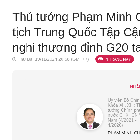
Thủ tướng Phạm Minh C
tịch Trung Quốc Tập Cậ
nghị thượng đỉnh G20 tạ
Thứ Ba, 19/11/2024 20:58 (GMT+7)
IN TRANG NÀY
NHÂ
Ủy viên Bộ Chính
Khóa XII, XIII; 
tướng Chính ph
nước CHXHCN V
Nam (4/2021 -
4/2026)
PHẠM MINH CH