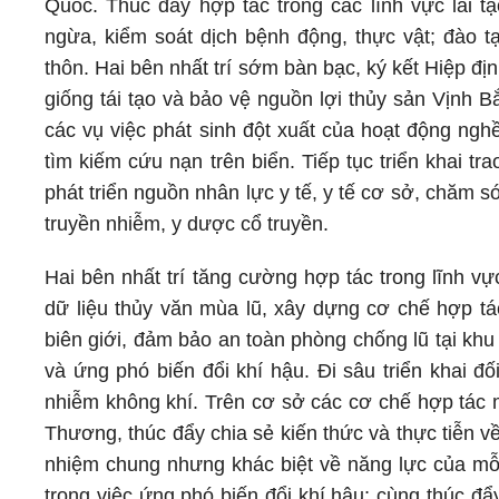
Quốc. Thúc đẩy hợp tác trong các lĩnh vực lai tạ
ngừa, kiểm soát dịch bệnh động, thực vật; đào 
thôn. Hai bên nhất trí sớm bàn bạc, ký kết Hiệp địn
giống tái tạo và bảo vệ nguồn lợi thủy sản Vịnh 
các vụ việc phát sinh đột xuất của hoạt động ngh
tìm kiếm cứu nạn trên biển. Tiếp tục triển khai tr
phát triển nguồn nhân lực y tế, y tế cơ sở, chăm
truyền nhiễm, y dược cổ truyền.
Hai bên nhất trí tăng cường hợp tác trong lĩnh vự
dữ liệu thủy văn mùa lũ, xây dựng cơ chế hợp tá
biên giới, đảm bảo an toàn phòng chống lũ tại kh
và ứng phó biến đổi khí hậu. Đi sâu triển khai đối
nhiễm không khí. Trên cơ sở các cơ chế hợp tác
Thương, thúc đẩy chia sẻ kiến thức và thực tiễn v
nhiệm chung nhưng khác biệt về năng lực của mỗi
trong việc ứng phó biến đổi khí hậu; cùng thúc đ