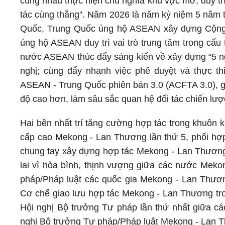
cùng nhau thực hiện chủ nghĩa khu vực mở, duy tr
tác cùng thắng”. Năm 2026 là năm kỷ niệm 5 năm t
Quốc, Trung Quốc ủng hộ ASEAN xây dựng Cộng đ
ủng hộ ASEAN duy trì vai trò trung tâm trong cấu
nước ASEAN thúc đẩy sáng kiến về xây dựng “5 ngô
nghị; cùng đẩy nhanh việc phê duyệt và thực t
ASEAN - Trung Quốc phiên bản 3.0 (ACFTA 3.0), gó
độ cao hơn, làm sâu sắc quan hệ đối tác chiến lư
Hai bên nhất trí tăng cường hợp tác trong khuôn 
cấp cao Mekong - Lan Thương lần thứ 5, phối hợp 
chung tay xây dựng hợp tác Mekong - Lan Thương
lai vì hòa bình, thịnh vượng giữa các nước Mek
pháp/Pháp luật các quốc gia Mekong - Lan Thương 
Cơ chế giao lưu hợp tác Mekong - Lan Thương tro
Hội nghị Bộ trưởng Tư pháp lần thứ nhất giữa cá
nghị Bộ trưởng Tư pháp/Pháp luật Mekong - Lan T