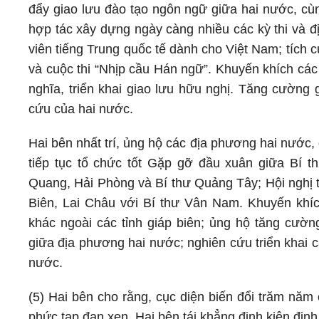
đẩy giao lưu đào tạo ngôn ngữ giữa hai nước, cùn
hợp tác xây dựng ngày càng nhiều các kỳ thi và đị
viên tiếng Trung quốc tế dành cho Việt Nam; tích 
và cuộc thi “Nhịp cầu Hán ngữ”. Khuyến khích các
nghĩa, triển khai giao lưu hữu nghị. Tăng cường 
cứu của hai nước.
Hai bên nhất trí, ủng hộ các địa phương hai nước, đặ
tiếp tục tổ chức tốt Gặp gỡ đầu xuân giữa Bí 
Quang, Hải Phòng và Bí thư Quảng Tây; Hội nghị t
Biên, Lai Châu với Bí thư Vân Nam. Khuyến khí
khác ngoài các tỉnh giáp biên; ủng hộ tăng cườ
giữa địa phương hai nước; nghiên cứu triển khai c
nước.
(5) Hai bên cho rằng, cục diện biến đổi trăm năm
phức tạp đan xen. Hai bên tái khẳng định kiên định