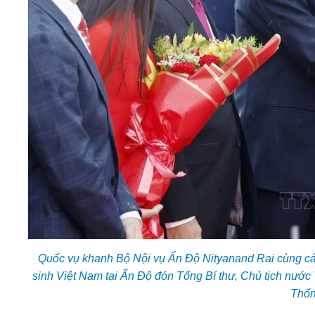
Quốc vụ khanh Bộ Nội vụ Ấn Độ Nityanand Rai cùng cá
sinh Việt Nam tại Ấn Độ đón Tổng Bí thư, Chủ tịch nước
Thốn