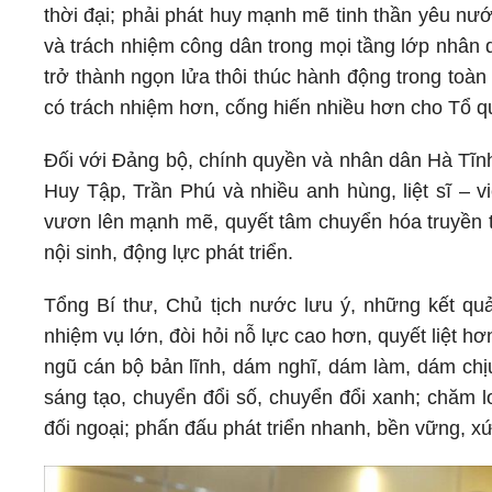
thời đại; phải phát huy mạnh mẽ tinh thần yêu nướ
và trách nhiệm công dân trong mọi tầng lớp nhân d
trở thành ngọn lửa thôi thúc hành động trong toàn
có trách nhiệm hơn, cống hiến nhiều hơn cho Tổ q
Đối với Đảng bộ, chính quyền và nhân dân Hà Tĩn
Huy Tập, Trần Phú và nhiều anh hùng, liệt sĩ – v
vươn lên mạnh mẽ, quyết tâm chuyển hóa truyền t
nội sinh, động lực phát triển.
Tổng Bí thư, Chủ tịch nước lưu ý, những kết quả
nhiệm vụ lớn, đòi hỏi nỗ lực cao hơn, quyết liệt 
ngũ cán bộ bản lĩnh, dám nghĩ, dám làm, dám chịu
sáng tạo, chuyển đổi số, chuyển đổi xanh; chăm 
đối ngoại; phấn đấu phát triển nhanh, bền vững, 