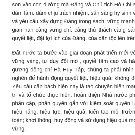
son vào con đường mà Đảng và Chủ tịch Hồ Chí Min
dám làm, dám chịu trách nhiệm, sẵn sàng hy sinh vì
và yêu cầu xây dựng Đảng trong sạch, vững mạnh. 
gian nan càng vững chí, càng thử thách càng sán
quyết liệt, đặt lợi ích của Đảng, của dân tộc lên trê
Đất nước ta bước vào giai đoạn phát triển mới vớ
vững vàng, tư duy đổi mới, quyết tâm cao và hàn
gương đồng chí Hà Huy Tập, chúng ta phải nhìn t
nghẽn để hành động quyết liệt, hiệu quả; không đ
Yêu cầu cấp bách hiện nay là tạo chuyển biến mạ
trị và tổ chức thực hiện; hoàn thiện Nhà nước p
phân cấp, phân quyền gắn với kiểm soát quyền lự
hiệu năng, hiệu lực, hiệu quả; kiến tạo môi trườ
toàn; khơi thông, huy động và sử dụng hiệu quả mọ
vững.