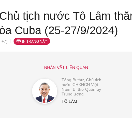
 Chủ tịch nước Tô Lâm th
òa Cuba (25-27/9/2024)
T+7)
IN TRANG NÀY
NHÂN VẬT LIÊN QUAN
Tổng Bí thư, Chủ tịch
nước CHXHCN Việt
Nam; Bí thư Quân ủy
Trung ương
TÔ LÂM