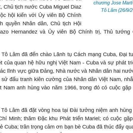
chương Jose Marti
t, Chủ tịch nước Cuba Miguel Diaz
Tô Lâm (26/9/2
ộc hội kiến với Ủy viên Bộ Chính
ính quyền Nhân dân, Chủ tịch Hội
azo Hernandez và Ủy viên Bộ Chính trị, Thủ tướng
c Tô Lâm đã đến chào Lãnh tụ Cách mạng Cuba, Đại tư
ệt của quan hệ hữu nghị Việt Nam - Cuba và sự phát tri
ả các lĩnh vực giữa Đảng, Nhà nước và Nhân dân hai nư
sử đấu tranh kiên cường của Nhân dân Việt Nam, nhắc 
ệt Nam anh hùng vào năm 1966, trong đó có cuộc gặp
 Tô Lâm đã đặt vòng hoa tại Đài tưởng niệm anh hùng
Chí Minh; thăm Đặc khu Phát triển Mariel; có cuộc gặ
trẻ Cuba; trân trọng cảm ơn bạn bè Cuba đã thúc đẩy qu