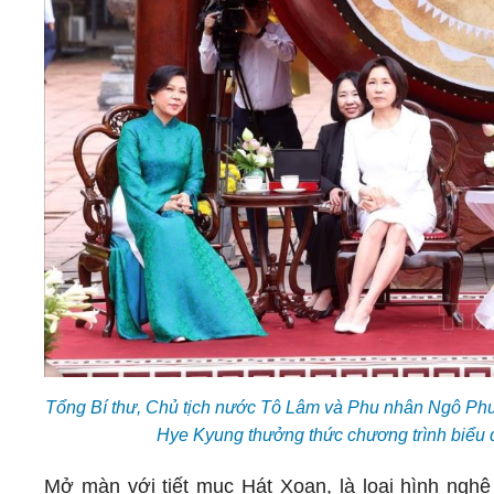
Tổng Bí thư, Chủ tịch nước Tô Lâm và Phu nhân Ngô P
Hye Kyung thưởng thức chương trình biểu 
Mở màn với tiết mục Hát Xoan, là loại hình nghệ