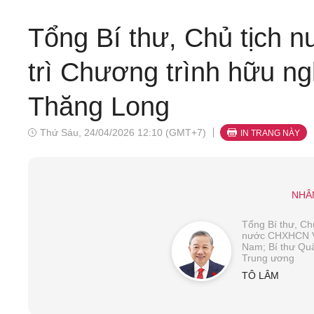
Tổng Bí thư, Chủ tịch 
trì Chương trình hữu ng
Thăng Long
Thứ Sáu, 24/04/2026 12:10 (GMT+7)
IN TRANG NÀY
NHÂ
Tổng Bí thư, Chủ
nước CHXHCN V
Nam; Bí thư Qu
Trung ương
TÔ LÂM