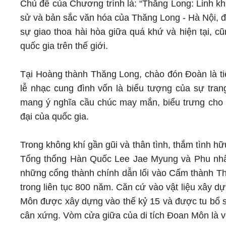
Chủ đề của Chương trình là: “Thăng Long: Linh kh
sử và bản sắc văn hóa của Thăng Long - Hà Nội, đồn
sự giao thoa hài hòa giữa quá khứ và hiện tại, c
quốc gia trên thế giới.
Tại Hoàng thành Thăng Long, chào đón Đoàn là tiế
lễ nhạc cung đình vốn là biểu tượng của sự tran
mang ý nghĩa cầu chúc may mắn, biểu trưng cho hò
đại của quốc gia.
Trong không khí gần gũi và thân tình, thắm tình 
Tổng thống Hàn Quốc Lee Jae Myung và Phu nhân
những cổng thành chính dẫn lối vào Cấm thành Thă
trong liên tục 800 năm. Căn cứ vào vật liệu xây d
Môn được xây dựng vào thế kỷ 15 và được tu bổ s
cân xứng. Vòm cửa giữa của di tích Đoan Môn là v