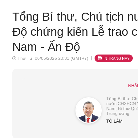
Tổng Bí thư, Chủ tịch 
Độ chứng kiến Lễ trao c
Nam - Ấn Độ
Thứ Tư, 06/05/2026 20:31 (GMT+7)
IN TRANG NÀY
NHÂ
Tổng Bí thư, Chủ
nước CHXHCN V
Nam; Bí thư Qu
Trung ương
TÔ LÂM