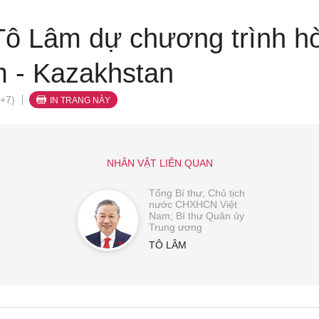
Tô Lâm dự chương trình h
m - Kazakhstan
+7)
IN TRANG NÀY
NHÂN VẬT LIÊN QUAN
Tổng Bí thư, Chủ tịch
nước CHXHCN Việt
Nam; Bí thư Quân ủy
Trung ương
TÔ LÂM