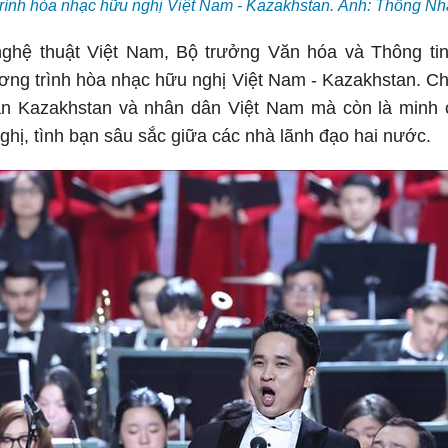
rình hòa nhạc hữu nghị Việt Nam - Kazakhstan. Ảnh: Thống N
ghệ thuật Việt Nam, Bộ trưởng Văn hóa và Thông tin
ng trình hòa nhạc hữu nghị Việt Nam - Kazakhstan. Chư
dân Kazakhstan và nhân dân Việt Nam mà còn là minh
nghị, tình bạn sâu sắc giữa các nhà lãnh đạo hai nước.