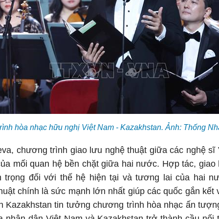
rình hòa nhạc hữu nghị Việt Nam - Kazakhstan. Ảnh: Thống N
va, chương trình giao lưu nghệ thuật giữa các nghệ sĩ
ủa mối quan hệ bền chặt giữa hai nước. Hợp tác, giao 
n trọng đối với thế hệ hiện tại và tương lai của hai 
uật chính là sức mạnh lớn nhất giúp các quốc gắn kết v
 Kazakhstan tin tưởng chương trình hòa nhạc ấn tượng 
 nhân dân Việt Nam và Kazakhstan trở thành cầu nối t