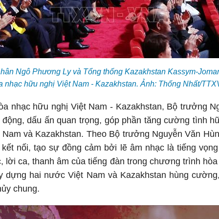
nhân Ngô Phương Ly và Tổng thống Kazakhstan Kassym-Jomart
a nhạc hữu nghị Việt Nam - Kazakhstan. Ảnh: Thống Nhất/TTX
hòa nhạc hữu nghị Việt Nam - Kazakhstan, Bộ trưởng
 động, dấu ấn quan trọng, góp phần tăng cường tình hữu
ệt Nam và Kazakhstan. Theo Bộ trưởng Nguyễn Văn Hùn
kết nối, tạo sự đồng cảm bởi lẽ âm nhạc là tiếng vọng 
c, lời ca, thanh âm của tiếng đàn trong chương trình hò
ây dựng hai nước Việt Nam và Kazakhstan hùng cường,
hủy chung.