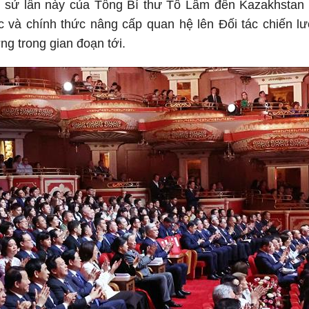
h sử lần này của Tổng Bí thư Tô Lâm đến Kazakhstan
c và chính thức nâng cấp quan hệ lên Đối tác chiến l
g trong gian đoạn tới.