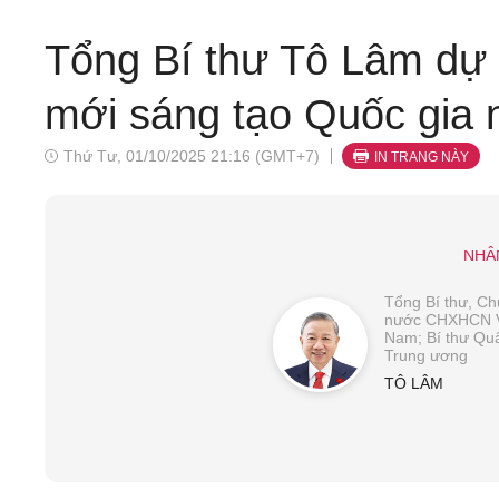
Tổng Bí thư Tô Lâm dự
mới sáng tạo Quốc gia
Thứ Tư, 01/10/2025 21:16 (GMT+7)
IN TRANG NÀY
NHÂ
Tổng Bí thư, Chủ
nước CHXHCN V
Nam; Bí thư Qu
Trung ương
TÔ LÂM