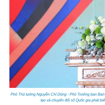
Phó Thủ tướng Nguyễn Chí Dũng - Phó Trưởng ban Ban C
tạo và chuyển đổi số Quốc gia phát b