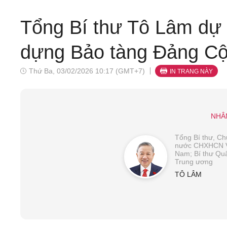
Tổng Bí thư Tô Lâm dự 
dựng Bảo tàng Đảng Cộ
Thứ Ba, 03/02/2026 10:17 (GMT+7)
IN TRANG NÀY
NHÂ
Tổng Bí thư, Chủ
nước CHXHCN V
Nam; Bí thư Qu
Trung ương
TÔ LÂM