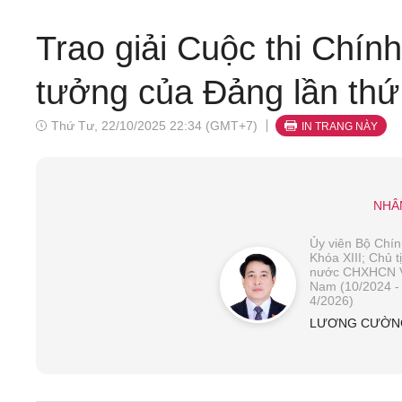
Trao giải Cuộc thi Chín
tưởng của Đảng lần th
Thứ Tư, 22/10/2025 22:34 (GMT+7)
IN TRANG NÀY
NHÂ
Ủy viên Bộ Chính
Khóa XIII; Chủ t
nước CHXHCN V
Nam (10/2024 -
4/2026)
LƯƠNG CƯỜN