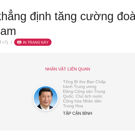
hẳng định tăng cường đoà
 Nam
T+7)
IN TRANG NÀY
NHÂN VẬT LIÊN QUAN
Tổng Bí thư Ban Chấp
hành Trung ương
Đảng Cộng sản Trung
Quốc; Chủ tịch nước
Cộng hòa Nhân dân
Trung Hoa
TẬP CẬN BÌNH