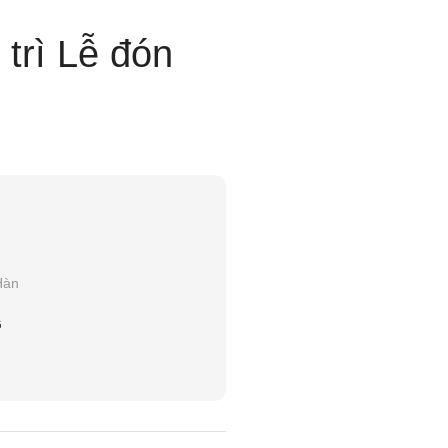
trì Lễ đón
Hàn
G