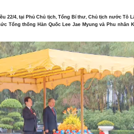
iều 22/4, tại Phủ Chủ tịch, Tổng Bí thư, Chủ tịch nước T
 thức Tổng thống Hàn Quốc Lee Jae Myung và Phu nhân