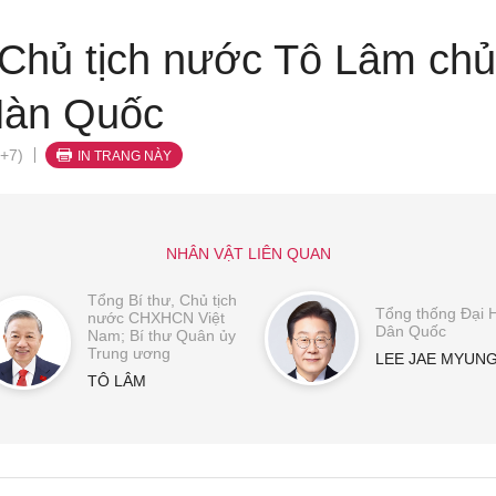
 Chủ tịch nước Tô Lâm chủ 
Hàn Quốc
+7)
IN TRANG NÀY
NHÂN VẬT LIÊN QUAN
Tổng Bí thư, Chủ tịch
Tổng thống Đại 
nước CHXHCN Việt
Dân Quốc
Nam; Bí thư Quân ủy
Trung ương
LEE JAE MYUN
TÔ LÂM