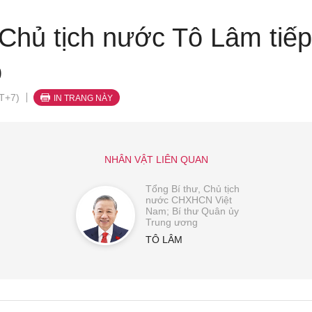
 Chủ tịch nước Tô Lâm tiế
ộ
T+7)
IN TRANG NÀY
NHÂN VẬT LIÊN QUAN
Tổng Bí thư, Chủ tịch
nước CHXHCN Việt
Nam; Bí thư Quân ủy
Trung ương
TÔ LÂM