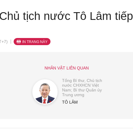
 Chủ tịch nước Tô Lâm tiế
T+7)
IN TRANG NÀY
NHÂN VẬT LIÊN QUAN
Tổng Bí thư, Chủ tịch
nước CHXHCN Việt
Nam; Bí thư Quân ủy
Trung ương
TÔ LÂM