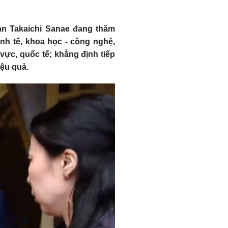
ản Takaichi Sanae đang thăm
inh tế, khoa học - công nghệ,
vực, quốc tế; khẳng định tiếp
iệu quả.