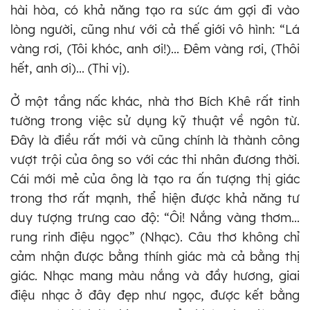
hài hòa, có khả năng tạo ra sức ám gợi đi vào
lòng người, cũng như với cả thế giới vô hình: “Lá
vàng rơi, (Tôi khóc, anh ơi!)... Đêm vàng rơi, (Thôi
hết, anh ơi)... (Thi vị).
Ở một tầng nấc khác, nhà thơ Bích Khê rất tinh
tường trong việc sử dụng kỹ thuật về ngôn từ.
Đây là điều rất mới và cũng chính là thành công
vượt trội của ông so với các thi nhân đương thời.
Cái mới mẻ của ông là tạo ra ấn tượng thị giác
trong thơ rất mạnh, thể hiện được khả năng tư
duy tượng trưng cao độ: “Ôi! Nắng vàng thơm...
rung rinh điệu ngọc” (Nhạc). Câu thơ không chỉ
cảm nhận được bằng thính giác mà cả bằng thị
giác. Nhạc mang màu nắng và đầy hương, giai
điệu nhạc ở đây đẹp như ngọc, được kết bằng