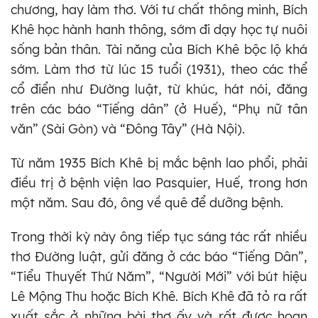
chương, hay làm thơ. Với tư chất thông minh, Bích
Khê học hành hanh thông, sớm đi dạy học tự nuôi
sống bản thân. Tài năng của Bích Khê bộc lộ khá
sớm. Làm thơ từ lúc 15 tuổi (1931), theo các thể
cổ điển như Đường luật, từ khúc, hát nói, đăng
trên các báo “Tiếng dân” (ở Huế), “Phụ nữ tân
văn” (Sài Gòn) và “Đông Tây” (Hà Nội).
Từ năm 1935 Bích Khê bị mắc bệnh lao phổi, phải
điều trị ở bệnh viện lao Pasquier, Huế, trong hơn
một năm. Sau đó, ông về quê để dưỡng bệnh.
Trong thời kỳ này ông tiếp tục sáng tác rất nhiều
thơ Đường luật, gửi đăng ở các báo “Tiếng Dân”,
“Tiểu Thuyết Thứ Năm”, “Người Mới” với bút hiệu
Lê Mộng Thu hoặc Bích Khê. Bích Khê đã tỏ ra rất
xuất sắc ở những bài thơ ấy và rất được hoan