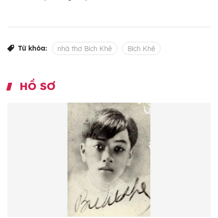
Từ khóa:
nhà thơ Bích Khê
Bích Khê
HỒ SƠ