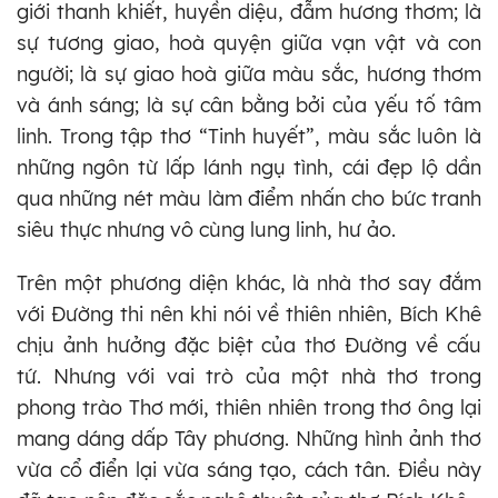
giới thanh khiết, huyền diệu, đẫm hương thơm; là
sự tương giao, hoà quyện giữa vạn vật và con
người; là sự giao hoà giữa màu sắc, hương thơm
và ánh sáng; là sự cân bằng bởi của yếu tố tâm
linh. Trong tập thơ “Tinh huyết”, màu sắc luôn là
những ngôn từ lấp lánh ngụ tình, cái đẹp lộ dần
qua những nét màu làm điểm nhấn cho bức tranh
siêu thực nhưng vô cùng lung linh, hư ảo.
Trên một phương diện khác, là nhà thơ say đắm
với Đường thi nên khi nói về thiên nhiên, Bích Khê
chịu ảnh hưởng đặc biệt của thơ Đường về cấu
tứ. Nhưng với vai trò của một nhà thơ trong
phong trào Thơ mới, thiên nhiên trong thơ ông lại
mang dáng dấp Tây phương. Những hình ảnh thơ
vừa cổ điển lại vừa sáng tạo, cách tân. Điều này