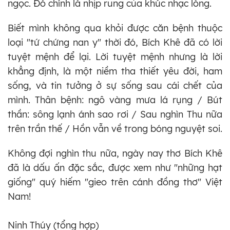
ngọc. Đó chính là nhịp rung của khúc nhạc lòng.
Biết mình không qua khỏi được căn bệnh thuộc
loại "tứ chứng nan y" thời đó, Bích Khê đã có lời
tuyệt mệnh để lại. Lời tuyệt mệnh nhưng là lời
khẳng định, là một niềm tha thiết yêu đời, ham
sống, và tin tưởng ở sự sống sau cái chết của
mình. Thân bệnh: ngô vàng mưa lá rụng / Bút
thần: sông lạnh ánh sao rơi / Sau nghìn Thu nữa
trên trần thế / Hồn vẫn về trong bóng nguyệt soi.
Không đợi nghìn thu nữa, ngày nay thơ Bích Khê
đã là dấu ấn đặc sắc, được xem như "những hạt
giống" quý hiếm "gieo trên cánh đồng thơ" Việt
Nam!
Ninh Thúy (tổng hợp)