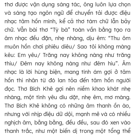
thơ được vận dụng sáng tác, ông luôn lựa chọn
và sáng tạo ngôn ngữ để chuyển tải được điệu
nhạc tâm hồn mình, kể cả thơ tám chữ lẫn bảy
chữ. Vẫn bài thơ “Tỳ bà” toàn vần bằng tạo ra
âm nhạc đều đặn, nhẹ nhàng, dịu êm: “Thu ôm
muôn hồn chơi phiêu diêu/ Sao tôi không màng
kêu: Em yêu/ Trăng nay không nàng như trăng
thiu/ Đêm nay không nàng như đêm hiu”. Âm
nhạc là lời hùng biện, mang tính ám gợi ở tâm
hồn thi nhân từ đó lan tỏa đến tâm hồn người
đọc. Thơ Bích Khê gợi nên niềm khao khát nhẹ
nhàng, một tình yêu dìu dặt, nhẹ êm, mơ màng.
Thơ Bích Khê không có những âm thanh ồn ào,
nhưng với nhịp điệu dữ dội, mạnh mẽ và có nhiều
nghịch âm, bằng bằng, đều đều, sau đó xen vào
thanh trắc, như một biến dị trong một tổng thể