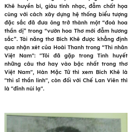
Khê huyền bí, giàu tính nhạc, đẫm chất họa
cùng với cách xây dựng hệ thống biểu tượng
đặc sắc đã đưa ông trở thành một “đoá hoa
thần dị” trong “vườn hoa Thơ mới đẫm hương
sắc”. Tài năng thơ Bích Khê được khẳng định
qua nhận xét của Hoài Thanh trong “Thi nhân
Việt Nam": "Tôi đã gặp trong Tinh huyết
những câu thơ hay vào bậc nhất trong thơ
Việt Nam", Hàn Mặc Tử thì xem Bích Khê là
"thi sĩ thần linh", còn đối với Chế Lan Viên thì
là "đỉnh núi lạ".