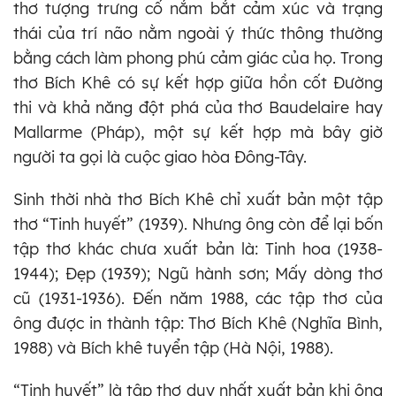
thơ tượng trưng cố nắm bắt cảm xúc và trạng
thái của trí não nằm ngoài ý thức thông thường
bằng cách làm phong phú cảm giác của họ. Trong
thơ Bích Khê có sự kết hợp giữa hồn cốt Đường
thi và khả năng đột phá của thơ Baudelaire hay
Mallarme (Pháp), một sự kết hợp mà bây giờ
người ta gọi là cuộc giao hòa Đông-Tây.
Sinh thời nhà thơ Bích Khê chỉ xuất bản một tập
thơ “Tinh huyết” (1939). Nhưng ông còn để lại bốn
tập thơ khác chưa xuất bản là: Tinh hoa (1938-
1944); Đẹp (1939); Ngũ hành sơn; Mấy dòng thơ
cũ (1931-1936). Đến năm 1988, các tập thơ của
ông được in thành tập: Thơ Bích Khê (Nghĩa Bình,
1988) và Bích khê tuyển tập (Hà Nội, 1988).
“Tinh huyết” là tập thơ duy nhất xuất bản khi ông