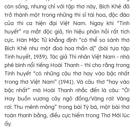
còn sống, nhưng chỉ với tập thơ này, Bích Khê đã
trở thành một trong những thi sĩ tài hoa, độc đáo
của thi ca hiện đại Việt Nam. Ngay khi “Tinh
huyết” ra mắt độc giả, tín hiệu phản hồi rất tích
cực. Hàn Mặc Tử khẳng định “có thể so sánh thơ
Bích Khê như một đoá hoa thần dị” (bài tựa tập
Tinh huyết, 1939). Tác giả Thi nhân Việt Nam - nhà
phê bình nổi tiếng Hoài Thanh - thì cho rằng trong
Tinh huyết “có những câu thơ hay vào bậc nhất
trong thơ Việt Nam” (1941). Và câu thơ “hay vào
bậc nhất” mà Hoài Thanh nhắc đến là câu: “Ô!
Hay buồn vương cây ngô đồng/Vàng rơi! Vàng
rơi: Thu mênh mông” trong bài Tỳ bà, một bài thơ
toàn thanh bằng, điều cực hiếm trong Thơ Mới lúc
ấy.