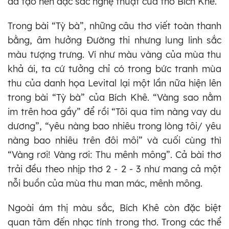
đã tạo nên đặc sắc nghệ thuật của thơ Bích Khê.
Trong bài “Tỳ bà”, những câu thơ viết toàn thanh
bằng, âm hưởng Đường thi nhưng lung linh sắc
màu tượng trưng. Ví như màu vàng của mùa thu
khả ái, ta cứ tưởng chỉ có trong bức tranh mùa
thu của danh họa Levital lại một lần nữa hiện lên
trong bài “Tỳ bà” của Bích Khê. “Vàng sao nằm
im trên hoa gầy” để rồi “Tôi qua tim nàng vay du
dương”, “yêu nàng bao nhiêu trong lòng tôi/ yêu
nàng bao nhiêu trên đôi môi” và cuối cùng thì
“Vàng rơi! Vàng rơi: Thu mênh mông”. Cả bài thơ
trải đều theo nhịp thơ 2 - 2 - 3 như mang cả một
nỗi buồn của mùa thu man mác, mênh mông.
Ngoài ám thị màu sắc, Bích Khê còn đặc biệt
quan tâm đến nhạc tính trong thơ. Trong các thể