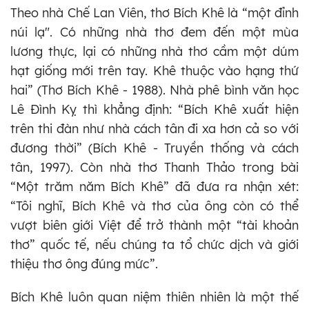
Theo nhà Chế Lan Viên, thơ Bích Khê là “một đỉnh
núi lạ". Có những nhà thơ đem đến một mùa
lương thực, lại có những nhà thơ cầm một dúm
hạt giống mới trên tay. Khê thuộc vào hạng thứ
hai” (Thơ Bích Khê - 1988). Nhà phê bình văn học
Lê Đình Kỵ thì khẳng định: “Bích Khê xuất hiện
trên thi đàn như nhà cách tân đi xa hơn cả so với
đương thời” (Bích Khê - Truyền thống và cách
tân, 1997). Còn nhà thơ Thanh Thảo trong bài
“Một trăm năm Bích Khê” đã đưa ra nhận xét:
“Tôi nghĩ, Bích Khê và thơ của ông còn có thể
vượt biên giới Việt để trở thành một “tài khoản
thơ” quốc tế, nếu chúng ta tổ chức dịch và giới
thiệu thơ ông đúng mức”.
Bích Khê luôn quan niệm thiên nhiên là một thế