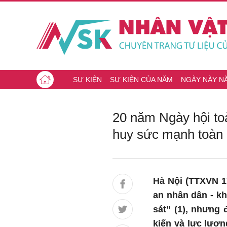
SỰ KIỆN
SỰ KIỆN CỦA NĂM
NGÀY NÀY N
20 năm Ngày hội to
huy sức mạnh toàn 
Hà Nội (TTXVN 17
an nhân dân - kh
sát” (1), nhưng 
kiến và lực lượn