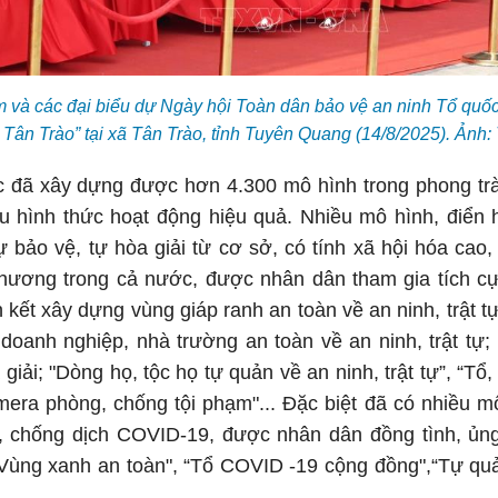
m và các đại biểu dự Ngày hội Toàn dân bảo vệ an ninh Tổ quố
 Tân Trào” tại xã Tân Trào, tỉnh Tuyên Quang (14/8/2025). Ản
c đã xây dựng được hơn 4.300 mô hình trong phong trà
u hình thức hoạt động hiệu quả. Nhiều mô hình, điển h
ự bảo vệ, tự hòa giải từ cơ sở, có tính xã hội hóa cao,
hương trong cả nước, được nhân dân tham gia tích cực 
n kết xây dựng vùng giáp ranh an toàn về an ninh, trật t
, doanh nghiệp, nhà trường an toàn về an ninh, trật tự;
giải; "Dòng họ, tộc họ tự quản về an ninh, trật tự”, “Tổ
Camera phòng, chống tội phạm"... Đặc biệt đã có nhiều
, chống dịch COVID-19, được nhân dân đồng tình, ủng 
 “Vùng xanh an toàn", “Tổ COVID -19 cộng đồng",“Tự q