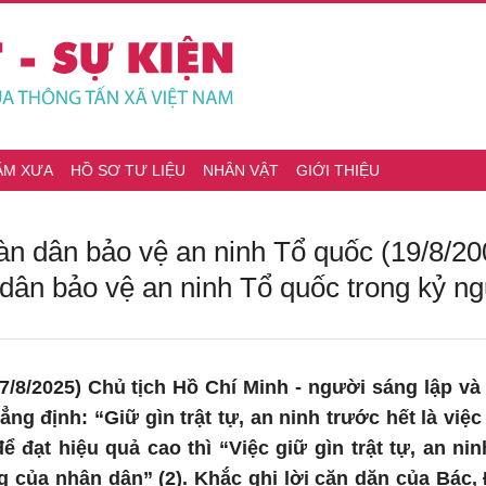
ĂM XƯA
HỒ SƠ TƯ LIỆU
NHÂN VẬT
GIỚI THIỆU
àn dân bảo vệ an ninh Tổ quốc (19/8/20
dân bảo vệ an ninh Tổ quốc trong kỷ n
/8/2025) Chủ tịch Hồ Chí Minh - người sáng lập và
ẳng định: “Giữ gìn trật tự, an ninh trước hết là việ
để đạt hiệu quả cao thì “Việc giữ gìn trật tự, an n
g của nhân dân” (2). Khắc ghi lời căn dặn của Bác