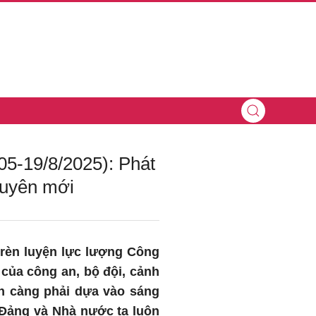
05-19/8/2025): Phát
guyên mới
 rèn luyện lực lượng Công
c của công an, bộ đội, cảnh
inh càng phải dựa vào sáng
, Đảng và Nhà nước ta luôn