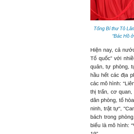
Tổng Bí thư Tô Lâ
“Bác Hồ ở
Hiện nay, cả nướ
Tổ quốc” với nhiề
quản, tự phòng, t
hầu hết các địa p
các mô hình: “Liê
thị trấn, cơ quan
dân phòng, tổ hòa 
ninh, trật tự", "
bách trong phòng
biểu là mô hình:
19” …