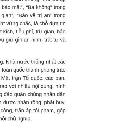
n bảo mật”, “Ba không” trong
ian”, “Bảo vệ trị an” trong
h" vững chắc, là chỗ dựa tin
kích, tiễu phỉ, trừ gian, bảo
 giữ gìn an ninh, trật tự và
g, Nhà nước thống nhất các
g toàn quốc thành phong trào
Mặt trận Tổ quốc, các ban,
ào với nhiều nội dung, hình
ông đảo quần chúng nhân dân
ến được nhân rộng; phát huy,
công, trấn áp tội phạm, góp
ội chủ nghĩa.