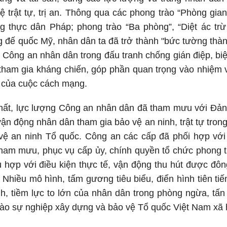
vệ trật tự, trị an. Thông qua các phong trào “Phòng gia
 thực dân Pháp; phong trào “Ba phòng”, “Diệt ác trừ g
 đế quốc Mỹ, nhân dân ta đã trở thành "bức tường thàn
Công an nhân dân trong đấu tranh chống gián điệp, biệt 
tham gia kháng chiến, góp phần quan trọng vào nhiệm vụ
 của cuộc cách mạng.
hất, lực lượng Công an nhân dân đã tham mưu với Đản
vận động nhân dân tham gia bảo vệ an ninh, trật tự tron
ệ an ninh Tổ quốc. Công an các cấp đã phối hợp với 
ham mưu, phục vụ cấp ủy, chính quyền tổ chức phong tr
ù hợp với điều kiện thực tế, vận động thu hút được đ
. Nhiều mô hình, tấm gương tiêu biểu, điển hình tiên ti
, tiềm lực to lớn của nhân dân trong phòng ngừa, tấn 
ào sự nghiệp xây dựng và bảo vệ Tổ quốc Việt Nam xã h