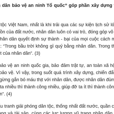
n dân bảo vệ an ninh Tổ quốc” góp phần xây dựng 
 tộc Việt Nam, nhất là khi trải qua các sự kiện lịch sử 
 tồn của đất nước, nhân dân luôn có vai trò, đóng góp 
hân dân quyết định sự thành - bại của mọi cuộc cách 
: “Trong bầu trời không gì quý bằng nhân dân. Trong 
t của nhân dân”. (3)
ảo vệ an ninh quốc gia, bảo đảm trật tự, an toàn xã h
bảo vệ. Vì vậy, trong suốt quá trình xây dựng, chiến 
ừng gắn bó máu thịt với nhân dân, được nhân dân đùm 
a nhiều thì thành công nhiều, giúp đỡ ta ít thì thành công
n”. (4)
u tranh giải phóng dân tộc, thống nhất đất nước, quần
ng và tài sản, cùng các lực lượng vũ trang nhân dân 