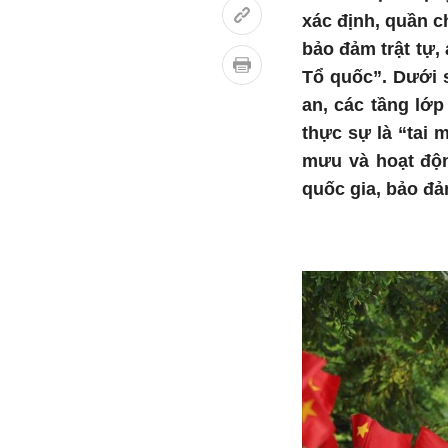
xác định, quần c
bảo đảm trật tự,
Tổ quốc”. Dưới 
an, các tầng lớp
thực sự là “tai 
mưu và hoạt độn
quốc gia, bảo đảm