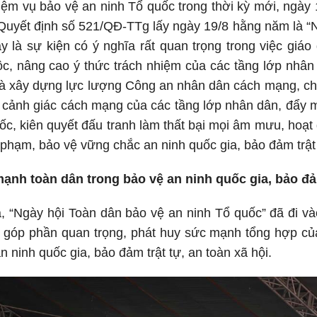
ệm vụ bảo vệ an ninh Tổ quốc trong thời kỳ mới, ngày
Quyết định số 521/QĐ-TTg lấy ngày 19/8 hằng năm là “
y là sự kiện có ý nghĩa rất quan trọng trong việc giá
ộc, nâng cao ý thức trách nhiệm của các tầng lớp nhân
à xây dựng lực lượng Công an nhân dân cách mạng, chín
n cảnh giác cách mạng của các tầng lớp nhân dân, đẩy
ốc, kiên quyết đấu tranh làm thất bại mọi âm mưu, hoạ
i phạm, bảo vệ vững chắc an ninh quốc gia, bảo đảm trật 
ạnh toàn dân trong bảo vệ an ninh quốc gia, bảo đảm
 “Ngày hội Toàn dân bảo vệ an ninh Tổ quốc” đã đi và
 góp phần quan trọng, phát huy sức mạnh tổng hợp của 
 ninh quốc gia, bảo đảm trật tự, an toàn xã hội.