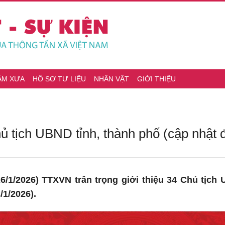
ĂM XƯA
HỒ SƠ TƯ LIỆU
NHÂN VẬT
GIỚI THIỆU
hủ tịch UBND tỉnh, thành phố (cập nhật
/1/2026) TTXVN trân trọng giới thiệu 34 Chủ tịch 
/1/2026).