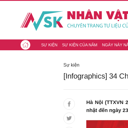
SỰ KIỆN
SỰ KIỆN CỦA NĂM
NGÀY NÀY N
Sự kiện
[Infographics] 34 C
Hà Nội (TTXVN 26
nhật đến ngày 23