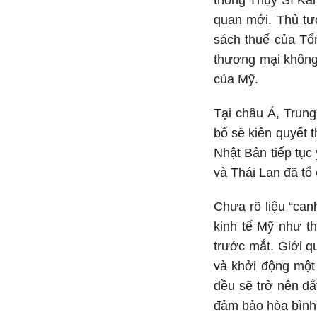
thống Thụy Sĩ Kar
quan mới. Thủ tư
sách thuế của Tổ
thương mại không 
của Mỹ.
Tại châu Á, Trun
bố sẽ kiên quyết 
Nhật Bản tiếp tục
và Thái Lan đã tổ
Chưa rõ liệu “can
kinh tế Mỹ như t
trước mắt. Giới qu
và khởi động một
đều sẽ trở nên đắ
đảm bảo hòa bình 