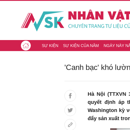
SỰ KIỆN
SỰ KIỆN CỦA NĂM
NGÀY NÀY N
'Canh bạc' khó lườ
Hà Nội (TTXVN 3
quyết định áp 
Washington kỳ vọ
đẩy sản xuất tro