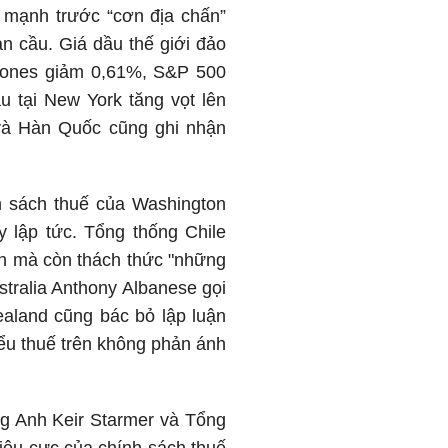
 mạnh trước “cơn địa chấn”
n cầu. Giá dầu thế giới đảo
 Jones giảm 0,61%, S&P 500
 tại New York tăng vọt lên
và Hàn Quốc cũng ghi nhận
h sách thuế của Washington
y lập tức. Tổng thống Chile
ổn mà còn thách thức "những
tralia Anthony Albanese gọi
ealand cũng bác bỏ lập luận
ểu thuế trên không phản ánh
ng Anh Keir Starmer và Tổng