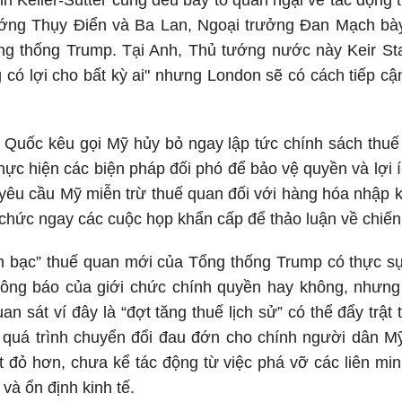
in Keller-Sutter cũng đều bày tỏ quan ngại về tác động 
ớng Thụy Điển và Ba Lan, Ngoại trưởng Đan Mạch bày t
ng thống Trump. Tại Anh, Thủ tướng nước này Keir Sta
có lợi cho bất kỳ ai" nhưng London sẽ có cách tiếp cận
g Quốc kêu gọi Mỹ hủy bỏ ngay lập tức chính sách thu
thực hiện các biện pháp đối phó để bảo vệ quyền và lợi í
 yêu cầu Mỹ miễn trừ thuế quan đối với hàng hóa nhập
 chức ngay các cuộc họp khẩn cấp để thảo luận về chiế
h bạc” thuế quan mới của Tổng thống Trump có thực sự
hông báo của giới chức chính quyền hay không, nhưng
an sát ví đây là “đợt tăng thuế lịch sử” có thể đẩy trậ
 quá trình chuyển đổi đau đớn cho chính người dân Mỹ
t đỏ hơn, chưa kể tác động từ việc phá vỡ các liên m
và ổn định kinh tế.