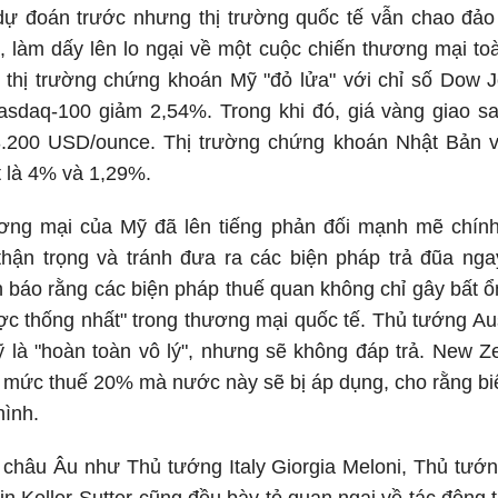
ự đoán trước nhưng thị trường quốc tế vẫn chao đảo
 làm dấy lên lo ngại về một cuộc chiến thương mại toà
 thị trường chứng khoán Mỹ "đỏ lửa" với chỉ số Dow
sdaq-100 giảm 2,54%. Trong khi đó, giá vàng giao sau
3.200 USD/ounce. Thị trường chứng khoán Nhật Bản 
 là 4% và 1,29%.
ương mại của Mỹ đã lên tiếng phản đối mạnh mẽ chín
thận trọng và tránh đưa ra các biện pháp trả đũa nga
h báo rằng các biện pháp thuế quan không chỉ gây bất 
c thống nhất" trong thương mại quốc tế. Thủ tướng Aus
 là "hoàn toàn vô lý", nhưng sẽ không đáp trả. New Z
 mức thuế 20% mà nước này sẽ bị áp dụng, cho rằng bi
hình.
 châu Âu như Thủ tướng Italy Giorgia Meloni, Thủ tướ