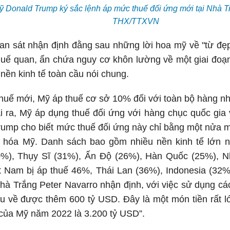
 Donald Trump ký sắc lệnh áp mức thuế đối ứng mới tại Nhà Tr
THX/TTXVN
uan sát nhận định đằng sau những lời hoa mỹ về "từ đẹ
huế quan, ẩn chứa nguy cơ khôn lường về một giai đoạ
 nền kinh tế toàn cầu nói chung.
huế mới, Mỹ áp thuế cơ sở 10% đối với toàn bộ hàng nh
i ra, Mỹ áp dụng thuế đối ứng với hàng chục quốc gia 
rump cho biết mức thuế đối ứng này chỉ bằng một nửa 
 hóa Mỹ. Danh sách bao gồm nhiều nền kinh tế lớn 
%), Thụy Sĩ (31%), Ấn Độ (26%), Hàn Quốc (25%), N
 Nam bị áp thuế 46%, Thái Lan (36%), Indonesia (32
à Trắng Peter Navarro nhận định, với việc sử dụng cá
u về được thêm 600 tỷ USD. Đây là một món tiền rất l
của Mỹ năm 2022 là 3.200 tỷ USD”.