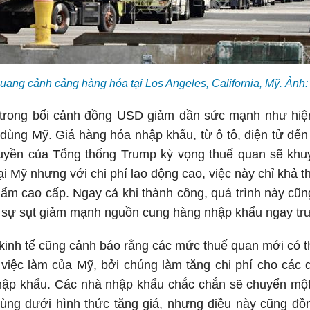
uang cảnh cảng hàng hóa tại Los Angeles, California, Mỹ. Ản
 trong bối cảnh đồng USD giảm dần sức mạnh như hiệ
u dùng Mỹ. Giá hàng hóa nhập khẩu, từ ô tô, điện tử đến 
quyền của Tổng thống Trump kỳ vọng thuế quan sẽ khu
ại Mỹ nhưng với chi phí lao động cao, việc này chỉ khả 
ẩm cao cấp. Ngay cả khi thành công, quá trình này cũn
o sự sụt giảm mạnh nguồn cung hàng nhập khẩu ngay tr
kinh tế cũng cảnh báo rằng các mức thuế quan mới có t
 việc làm của Mỹ, bởi chúng làm tăng chi phí cho các
nhập khẩu. Các nhà nhập khẩu chắc chắn sẽ chuyển mộ
dùng dưới hình thức tăng giá, nhưng điều này cũng đồ