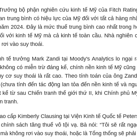
rưởng bộ phận nghiên cứu kinh tế Mỹ của Fitch Rating
n trung bình có hiệu lực của Mỹ đối với tất cả hàng n
năm 2024. Đây là mức thuế trung bình cao nhất trong 
ối với kinh tế Mỹ mà cả kinh tế toàn cầu. Nhà nghiên
 rơi vào suy thoái.
h tế trưởng Mark Zandi tại Moody's Analytics lo ngại
không có miễn trừ đáng kể, chính nền kinh tế Mỹ cũng 
y cơ suy thoái là rất cao. Theo tính toán của ông Zan
chưa tính đến tác động lan tỏa đến nền kinh tế và ngu
t kể từ sau Chiến tranh thế giới thứ II, khi Chính phủ 
n tranh.
ao cấp Kimberly Clausing tại Viện Kinh tế Quốc tế Peter
 chính sách tăng thuế vô tội vạ. Bà nói: “Tôi sẽ rất n
 mà không rơi vào suy thoái, hoặc là Tổng thống sẽ phải