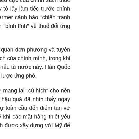
tiêu cực của chính sách thuế
ỏ lấy làm tiếc trước chính
rmer cảnh báo "chiến tranh
 "bình tĩnh" về thuế đối ứng
ế quan đơn phương và tuyên
ch của chính mình, trong khi
 khẩu từ nước này. Hàn Quốc
n lược ứng phó.
 mang lại "cú hích" cho nền
 hậu quả đã nhìn thấy ngay
t tự toàn cầu đến điểm tan vỡ
 khi các mặt hàng thiết yếu
inh được xây dựng với Mỹ để