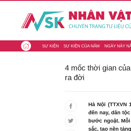
SỰ KIỆN
SỰ KIỆN CỦA NĂM
NGÀY NÀY N
4 mốc thời gian củ
ra đời
Hà Nội (TTXVN 1
đến nay, dân tộc
bước ngoặt. Mỗi 
sắc, tạo nền tảng