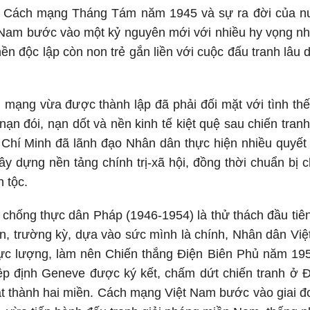
a Cách mạng Tháng Tám năm 1945 và sự ra đời của n
 Nam bước vào một kỷ nguyên mới với nhiều hy vọng nh
ền độc lập còn non trẻ gắn liền với cuộc đấu tranh lâu d
mạng vừa được thành lập đã phải đối mặt với tình thế 
, nạn đói, nạn dốt và nền kinh tế kiệt quệ sau chiến tra
ồ Chí Minh đã lãnh đạo Nhân dân thực hiện nhiều quyế
ây dựng nền tảng chính trị-xã hội, đồng thời chuẩn bị 
 tộc.
chống thực dân Pháp (1946-1954) là thử thách đầu tiên
ện, trường kỳ, dựa vào sức mình là chính, Nhân dân V
ực lượng, làm nên Chiến thắng Điện Biên Phủ năm 195
iệp định Geneve được ký kết, chấm dứt chiến tranh ở
cắt thành hai miền. Cách mạng Việt Nam bước vào giai 