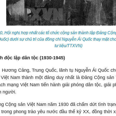
0, Hội nghị hợp nhất các tổ chức cộng sản thành lập Đảng Cộn
ốc) dưới sự chủ trì của đồng chí Nguyễn Ái Quốc thay mặt cho
tư liệu/TTXVN)
h độc lập dân tộc (1930-1945)
i Hương Cảng, Trung Quốc, lãnh tụ Nguyễn Ái Quốc chủ 
Việt Nam thành một đảng duy nhất là Đảng Cộng sản V
ch mạng Việt Nam tiến hành giải phóng dân tộc, giải p
n người.
ng Cộng sản Việt Nam năm 1930 đã chấm dứt tình trạn
 trong phong trào yêu nước đầu thế kỷ XX, đồng thời 