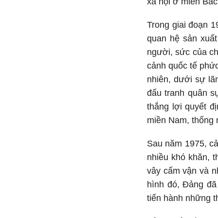
xã hội ở miền Bắc
Trong giai đoạn 1
quan hệ sản xuất
người, sức của c
cảnh quốc tế phức
nhiên, dưới sự lã
đấu tranh quân sự
thắng lợi quyết 
miền Nam, thống n
Sau năm 1975, cả 
nhiều khó khăn, t
vây cấm vận và nh
hình đó, Đảng đã
tiến hành những t