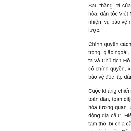
Sau thắng lợi củ
hòa, dân tộc Việt
nhiệm vụ bảo vệ n
lược.
Chính quyền cách 
trong, giặc ngoài
ta và Chủ tịch H
cố chính quyền, x
bảo vệ độc lập dân
Cuộc kháng chiến 
toàn dân, toàn di
hóa tương quan l
động địa cầu”. H
tạm thời bị chia 