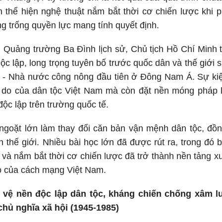
 thể hiện nghệ thuật nắm bắt thời cơ chiến lược khi 
ng trống quyền lực mang tính quyết định.
i Quảng trường Ba Đình lịch sử, Chủ tịch Hồ Chí Minh 
c lập, long trọng tuyên bố trước quốc dân và thế giới
 - Nhà nước công nông đầu tiên ở Đông Nam Á. Sự kiệ
 do của dân tộc Việt Nam mà còn đặt nền móng pháp lý 
ộc lập trên trường quốc tế.
goặt lớn làm thay đổi căn bản vận mệnh dân tộc, đồng
n thế giới. Nhiều bài học lớn đã được rút ra, trong đó 
 và nắm bắt thời cơ chiến lược đã trở thành nền tảng 
heo của cách mạng Việt Nam.
 vệ nền độc lập dân tộc, kháng chiến chống xâm l
chủ nghĩa xã hội (1945-1985)