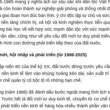
5-1985 mang ý nghĩa lịch sử sâu sắc khi dân tộc Việt
 còn hoàn thành sự nghiệp giải phóng và thống nhất đ
à giai đoạn hun đúc bản lĩnh, ý chí độc lập tự chủ và s
o nền tảng chính trị, xã hội và kinh nghiệm thực tiễn q
g bài học về kết hợp sức mạnh dân tộc với sức mạnh t
hân dân, cũng như về yêu cầu đổi mới tư duy phát triển
nh hình con đường phát triển tiếp theo của đất nước.
mới, hội nhập và phát triển (từ 1986-2025)
ập niên 80 của thế kỷ XX, đất nước đứng trước yêu cầ
hi nền kinh tế lâm vào khủng hoảng kéo dài, sản xuất tr
ơ chế quản lý cũ bộc lộ rõ những hạn chế.
ng (năm 1986) đã đánh dấu bước ngoặt mang tính lịch 
. Trước hết là đổi mới tư duy kinh tế, chuyển từ cơ chế
 phát triển nền kinh tế hàng hóa nhiều thành phần vận