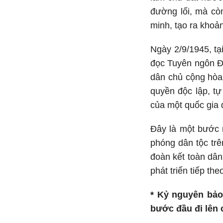
đường lối, mà còn
minh, tạo ra khoả
Ngày 2/9/1945, tạ
đọc Tuyên ngôn Độ
dân chủ cộng hòa
quyền độc lập, tự
của một quốc gia đ
Đây là một bước n
phóng dân tộc trê
đoàn kết toàn dân
phát triển tiếp t
* Kỷ nguyên bảo
bước đầu đi lên 