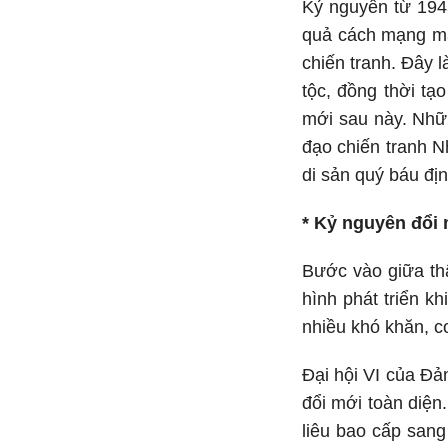
Kỷ nguyên từ 194
quả cách mạng mà
chiến tranh. Đây l
tộc, đồng thời tạ
mới sau này. Nhữn
đạo chiến tranh N
di sản quý báu đị
* Kỷ nguyên đổi 
Bước vào giữa th
hình phát triển k
nhiều khó khăn, c
Đại hội VI của Đả
đổi mới toàn diện
liêu bao cấp sang