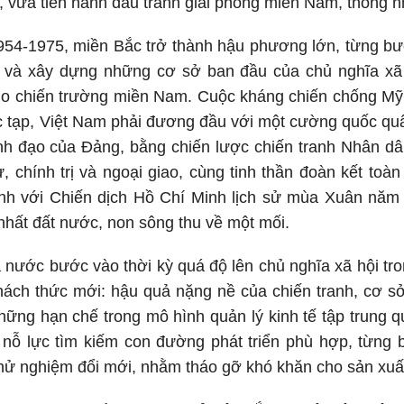
, vừa tiến hành đấu tranh giải phóng miền Nam, thống n
954-1975, miền Bắc trở thành hậu phương lớn, từng bướ
 và xây dựng những cơ sở ban đầu của chủ nghĩa xã h
ho chiến trường miền Nam. Cuộc kháng chiến chống Mỹ,
 tạp, Việt Nam phải đương đầu với một cường quốc quâ
nh đạo của Đảng, bằng chiến lược chiến tranh Nhân dâ
, chính trị và ngoại giao, cùng tinh thần đoàn kết toà
định với Chiến dịch Hồ Chí Minh lịch sử mùa Xuân năm
hất đất nước, non sông thu về một mối.
nước bước vào thời kỳ quá độ lên chủ nghĩa xã hội tro
hách thức mới: hậu quả nặng nề của chiến tranh, cơ sở
ững hạn chế trong mô hình quản lý kinh tế tập trung q
 nỗ lực tìm kiếm con đường phát triển phù hợp, từng 
hử nghiệm đổi mới, nhằm tháo gỡ khó khăn cho sản xuấ