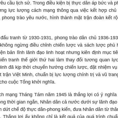
êu cầu lịch sử. Trong điều kiện bị thực dân áp bức và
ng lực lượng cách mạng thông qua việc kết hợp chủ
 phong trào yêu nước, hình thành mặt trận đoàn kết rộ
 đấu tranh từ 1930-1931, phong trào dân chủ 1936-193
không ngừng điều chỉnh chiến lược và sách lược phù h
iện bản lĩnh lãnh đạo linh hoạt nhưng kiên định mục tiê
iến tranh thế giới thứ hai làm thay đổi tương quan lự
inh đã kịp thời chuyển hướng chiến lược, đặt nhiệm vụ
t trận Việt Minh, chuẩn bị lực lượng chính trị và vũ tra
 cho cuộc Tổng khởi nghĩa.
ch mạng Tháng Tám năm 1945 là thắng lợi có ý nghĩa b
rong thời gian ngắn, Nhân dân cả nước dưới sự lãnh đạ
 dứt chế độ thực dân-phong kiến, đưa Nhân dân từ thân
 Thắng lợi ấy không chỉ là kết quả của quá trình chuẩ