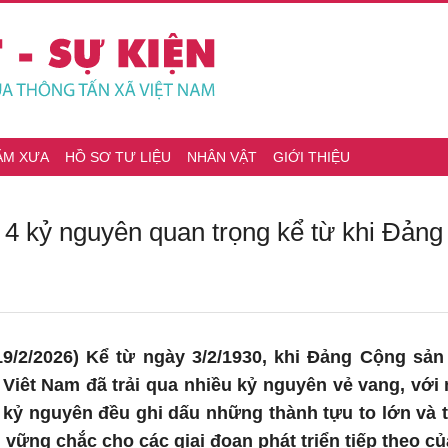
ĂM XƯA
HỒ SƠ TƯ LIỆU
NHÂN VẬT
GIỚI THIỆU
a 4 kỷ nguyên quan trọng kể từ khi Đản
9/2/2026) Kể từ ngày 3/2/1930, khi Đảng Cộng sản
 Viêt Nam đã trải qua nhiều kỷ nguyên vẻ vang, vớ
kỷ nguyên đều ghi dấu những thành tựu to lớn và t
 vững chắc cho các giai đoạn phát triển tiếp theo củ