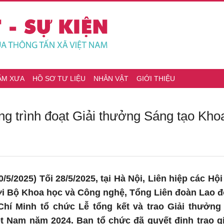
ĂM XƯA
HỒ SƠ TƯ LIỆU
NHÂN VẬT
GIỚI THIỆU
ông trình đoạt Giải thưởng Sáng tạo Kh
/5/2025) Tối 28/5/2025, tại Hà Nội, Liên hiệp các Hộ
i Bộ Khoa học và Công nghệ, Tổng Liên đoàn Lao đ
hí Minh tổ chức Lễ tổng kết và trao Giải thưởn
t Nam năm 2024. Ban tổ chức đã quyết định trao gi