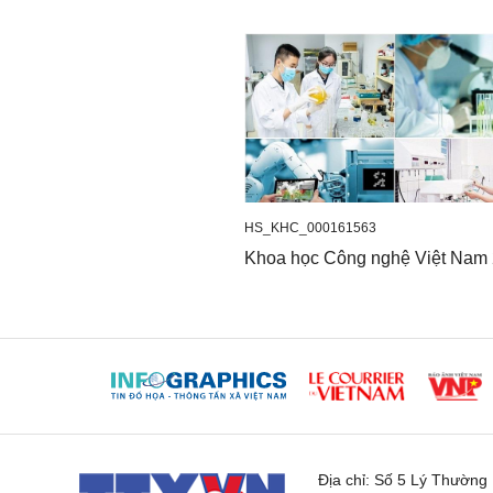
HS_KHC_000161563
Khoa học Công nghệ Việt Nam
Địa chỉ:
Số 5 Lý Thường K