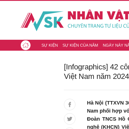
SỰ KIỆN
SỰ KIỆN CỦA NĂM
NGÀY NÀY N
[Infographics] 42 c
Việt Nam năm 2024
Hà Nội (TTXVN 30
Nam phối hợp vớ
Đoàn TNCS Hồ C
nghệ (KHCN) Việ