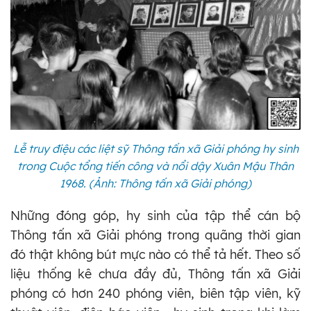
Lễ truy điệu các liệt sỹ Thông tấn xã Giải phóng hy sinh
trong Cuộc tổng tiến công và nổi dậy Xuân Mậu Thân
1968. (Ảnh: Thông tấn xã Giải phóng)
Những đóng góp, hy sinh của tập thể cán bộ
Thông tấn xã Giải phóng trong quãng thời gian
đó thật không bút mực nào có thể tả hết. Theo số
liệu thống kê chưa đầy đủ, Thông tấn xã Giải
phóng có hơn 240 phóng viên, biên tập viên, kỹ