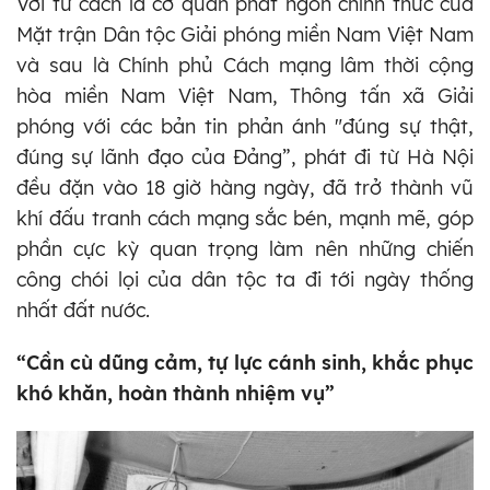
Với tư cách là cơ quan phát ngôn chính thức của
Mặt trận Dân tộc Giải phóng miền Nam Việt Nam
và sau là Chính phủ Cách mạng lâm thời cộng
hòa miền Nam Việt Nam, Thông tấn xã Giải
phóng với các bản tin phản ánh "đúng sự thật,
đúng sự lãnh đạo của Đảng”, phát đi từ Hà Nội
đều đặn vào 18 giờ hàng ngày, đã trở thành vũ
khí đấu tranh cách mạng sắc bén, mạnh mẽ, góp
phần cực kỳ quan trọng làm nên những chiến
công chói lọi của dân tộc ta đi tới ngày thống
nhất đất nước.
“Cần cù dũng cảm, tự lực cánh sinh, khắc phục
khó khăn, hoàn thành nhiệm vụ”