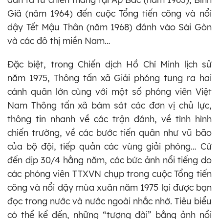
Giã (năm 1964) đến cuộc Tổng tiến công và nổi
dậy Tết Mậu Thân (năm 1968) đánh vào Sài Gòn
và các đô thị miền Nam…
Đặc biệt, trong Chiến dịch Hồ Chí Minh lịch sử
năm 1975, Thông tấn xã Giải phóng tung ra hai
cánh quân lớn cùng với một số phóng viên Việt
Nam Thông tấn xã bám sát các đơn vị chủ lực,
thông tin nhanh về các trận đánh, về tình hình
chiến trường, về các bước tiến quân như vũ bão
của bộ đội, tiếp quản các vùng giải phóng… Cứ
đến dịp 30/4 hằng năm, các bức ảnh nổi tiếng do
các phóng viên TTXVN chụp trong cuộc Tổng tiến
công và nổi dậy mùa xuân năm 1975 lại được bạn
đọc trong nước và nước ngoài nhắc nhớ. Tiêu biểu
có thể kể đến, những “tượng đài” bằng ảnh nổi