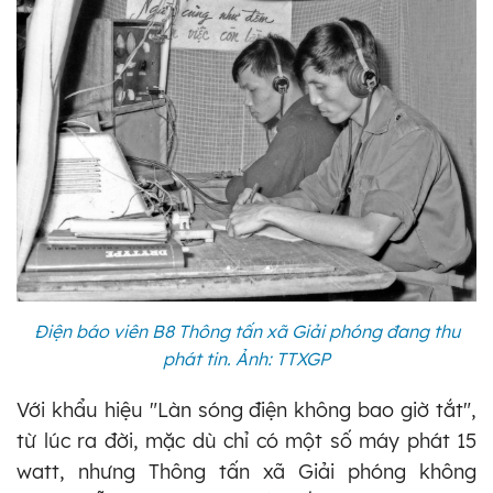
Điện báo viên B8 Thông tấn xã Giải phóng đang thu
phát tin. Ảnh: TTXGP
Với khẩu hiệu "Làn sóng điện không bao giờ tắt",
từ lúc ra đời, mặc dù chỉ có một số máy phát 15
watt, nhưng Thông tấn xã Giải phóng không