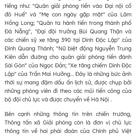
tiếng như: "Quân giải phóng tiến vào Đại nội cố
đô Huế" và "Mẹ con ngày gặp mặt" của Lâm
Hồng Long; "Quân ta hành tiến trong thành phố
Đà Nẵng", "Đại đội trưởng Bùi Quang Thận và
các chiến sỹ xe tăng 390 tại Dinh Độc Lập" của
Đinh Quang Thành; "Nữ biệt động Nguyễn Trung
Kiên dẫn đường cho quân giải phóng tiến đánh
Sài Gòn" của Ngọc Đản; "Xe tăng chiếm Dinh Độc
Lập" của Trần Mai Hưởng... Đây là những bức ảnh
thời sự mang đậm dấu ấn lịch sử, được chụp bởi
những phóng viên đi theo các mũi tiến công của
bộ đội chủ lực và được chuyển về Hà Nội .
Bên cạnh những thông tin trên chiến trường,
Thông tấn xã Giải phóng còn là đơn vị chủ lực
thông tin về hai phái đoàn của Chính phủ Việt