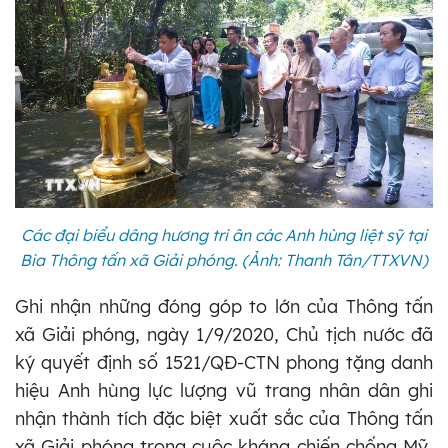
Các đại biểu dâng hương tri ân các Anh hùng liệt sỹ tại
Bia Thông tấn xã Giải phóng. (Ảnh: Thanh Tân/TTXVN)
Ghi nhận những đóng góp to lớn của Thông tấn
xã Giải phóng, ngày 1/9/2020, Chủ tịch nước đã
ký quyết định số 1521/QĐ-CTN phong tặng danh
hiệu Anh hùng lực lượng vũ trang nhân dân ghi
nhận thành tích đặc biệt xuất sắc của Thông tấn
xã Giải phóng trong cuộc kháng chiến chống Mỹ,