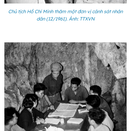
Chủ tịch Hồ Chí Minh thăm một đơn vị cảnh sát nhân
dân (12/1961). Ảnh: TTXVN