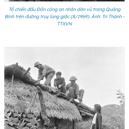
Tổ chiến đấu Đồn công an nhân dân vũ trang Quảng
Bình trên đường truy lùng giặc (8/1969). Ảnh: Trí Thành -
TTXVN