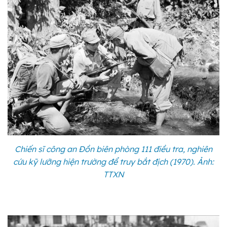
Chiến sĩ công an Đồn biên phòng 111 điều tra, nghiên
cứu kỹ lưỡng hiện trường để truy bắt địch (1970). Ảnh:
TTXN