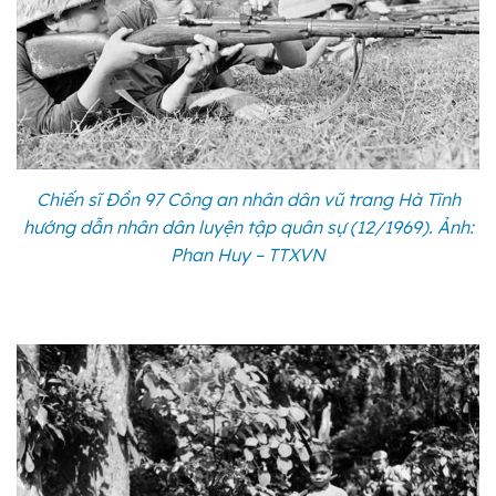
Chiến sĩ Đồn 97 Công an nhân dân vũ trang Hà Tĩnh
hướng dẫn nhân dân luyện tập quân sự (12/1969). Ảnh:
Phan Huy – TTXVN