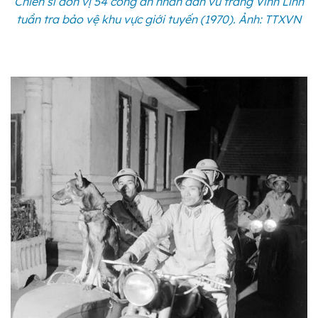
Chiến sĩ đơn vị 54 công an nhân dân vũ trang Vĩnh Linh
tuần tra bảo vệ khu vực giới tuyến (1970). Ảnh: TTXVN