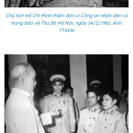
Chủ tịch Hồ Chí Minh thăm đơn vị Công an nhân dân vũ
trang bảo vệ Thủ đô Hà Nội, ngày 14/2/1961. Ảnh:
TTXVN