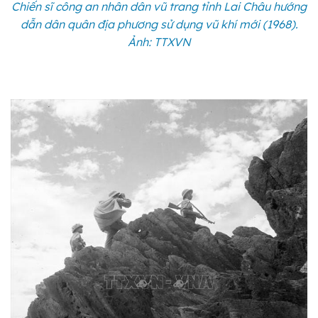
Chiến sĩ công an nhân dân vũ trang tỉnh Lai Châu hướng
dẫn dân quân địa phương sử dụng vũ khí mới (1968).
Ảnh: TTXVN