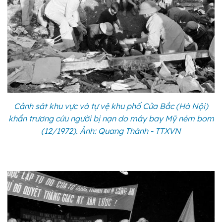
Cảnh sát khu vực và tự vệ khu phố Cửa Bắc (Hà Nội)
khẩn trương cứu người bị nạn do máy bay Mỹ ném bom
(12/1972). Ảnh: Quang Thành - TTXVN