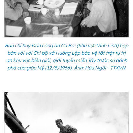
Ban chỉ huy Đồn công an Cù Bai (khu vực Vĩnh Linh) họp
bàn với với Chi bộ xã Hướng Lập bảo vệ tốt trật tự trị
an khu vực biên giới, giới tuyến miền Tây trước sự đánh
phá của giặc Mỹ (12/8/1966). Ảnh: Hữu Ngôi - TTXVN