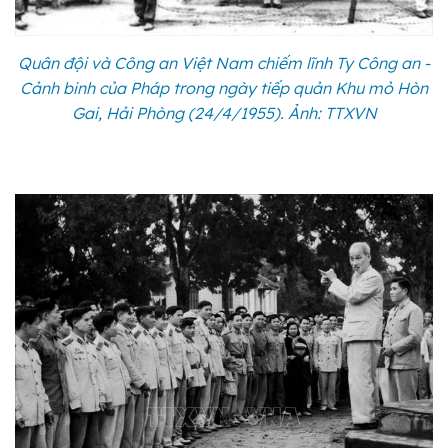
Quân đội và Công an Việt Nam chiếm lĩnh Ty Công an -
Cảnh binh của Pháp trong ngày tiếp quản Khu mỏ Hòn
Gai, Hải Phòng (24/4/1955). Ảnh: TTXVN