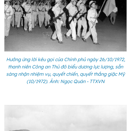
Hưởng ứng lời kêu gọi của Chính phủ ngày 26/10/1972,
thanh niên Công an Thủ đô biểu dương lực lượng, sẵn
sàng nhận nhiệm vụ, quyết chiến, quyết thắng giặc Mỹ
(10/1972). Ảnh: Ngọc Quán - TTXVN