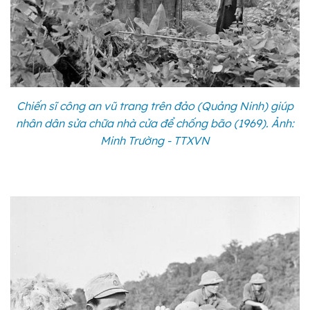
Chiến sĩ công an vũ trang trên đảo (Quảng Ninh) giúp
nhân dân sửa chữa nhà cửa để chống bão (1969). Ảnh:
Minh Trường - TTXVN