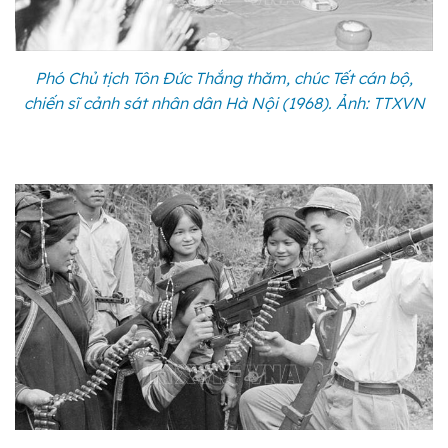
Phó Chủ tịch Tôn Đức Thắng thăm, chúc Tết cán bộ,
chiến sĩ cảnh sát nhân dân Hà Nội (1968). Ảnh: TTXVN