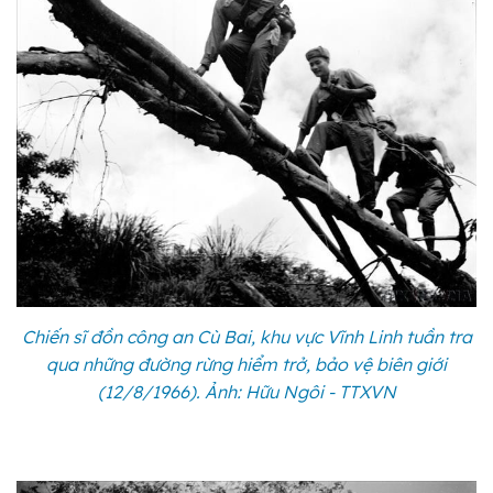
Chiến sĩ đồn công an Cù Bai, khu vực Vĩnh Linh tuần tra
qua những đường rừng hiểm trở, bảo vệ biên giới
(12/8/1966). Ảnh: Hữu Ngôi - TTXVN