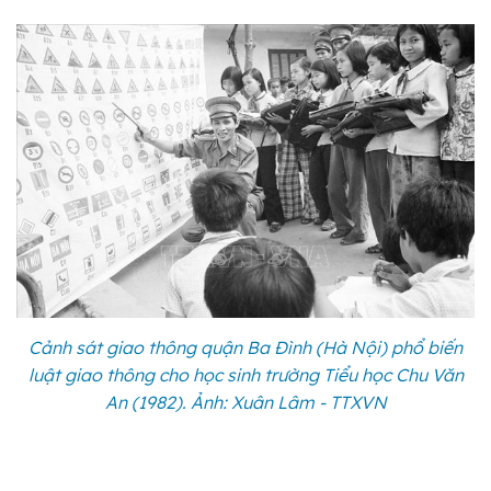
Cảnh sát giao thông quận Ba Đình (Hà Nội) phổ biến
luật giao thông cho học sinh trường Tiểu học Chu Văn
An (1982). Ảnh: Xuân Lâm - TTXVN