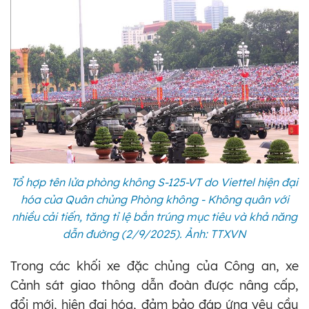
Tổ hợp tên lửa phòng không S-125-VT do Viettel hiện đại
hóa của Quân chủng Phòng không - Không quân với
nhiều cải tiến, tăng tỉ lệ bắn trúng mục tiêu và khả năng
dẫn đường (2/9/2025). Ảnh: TTXVN
Trong các khối xe đặc chủng của Công an, xe
Cảnh sát giao thông dẫn đoàn được nâng cấp,
đổi mới, hiện đại hóa, đảm bảo đáp ứng yêu cầu