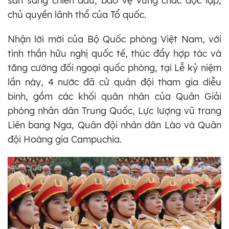
sẵn sàng chiến đấu, bảo vệ vững chắc độc lập,
chủ quyền lãnh thổ của Tổ quốc.
Nhận lời mời của Bộ Quốc phòng Việt Nam, với
tinh thần hữu nghị quốc tế, thúc đẩy hợp tác và
tăng cường đối ngoại quốc phòng, tại Lễ kỷ niệm
lần này, 4 nước đã cử quân đội tham gia diễu
binh, gồm các khối quân nhân của Quân Giải
phóng nhân dân Trung Quốc, Lực lượng vũ trang
Liên bang Nga, Quân đội nhân dân Lào và Quân
đội Hoàng gia Campuchia.