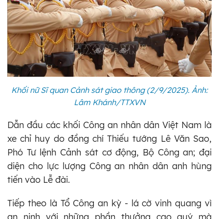
Khối nữ Sĩ quan Cảnh sát giao thông (2/9/2025). Ảnh:
Lâm Khánh/TTXVN
Dẫn đầu các khối Công an nhân dân Việt Nam là
xe chỉ huy do đồng chí Thiếu tướng Lê Văn Sao,
Phó Tư lệnh Cảnh sát cơ động, Bộ Công an; đại
diện cho lực lượng Công an nhân dân anh hùng
tiến vào Lễ đài.
Tiếp theo là Tổ Công an kỳ - lá cờ vinh quang vì
an ninh với những phần thưởng cao quý mà