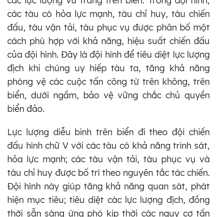
các lực lượng vũ trang trên biển. Trong đội hình,
các tàu có hỏa lực mạnh, tàu chỉ huy, tàu chiến
đấu, tàu vận tải, tàu phục vụ được phân bố một
cách phù hợp với khả năng, hiệu suất chiến đấu
của đội hình. Đây là đội hình để tiêu diệt lực lượng
địch khi chúng uy hiếp tàu ta, tăng khả năng
phòng vệ các cuộc tấn công từ trên không, trên
biển, dưới ngầm, bảo vệ vững chắc chủ quyền
biển đảo.
Lực lượng diễu binh trên biển đi theo đội chiến
đấu hình chữ V với các tàu có khả năng trinh sát,
hỏa lực mạnh; các tàu vận tải, tàu phục vụ và
tàu chỉ huy được bố trí theo nguyên tắc tác chiến.
Đội hình này giúp tăng khả năng quan sát, phát
hiện mục tiêu; tiêu diệt các lực lượng địch, đồng
thời sẵn sàng ứng phó kịp thời các nguy cơ tấn