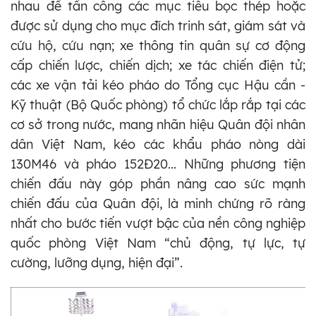
nhau để tấn công các mục tiêu bọc thép hoặc
được sử dụng cho mục đích trinh sát, giám sát và
cứu hộ, cứu nạn; xe thông tin quân sự cơ động
cấp chiến lược, chiến dịch; xe tác chiến điện tử;
các xe vận tải kéo pháo do Tổng cục Hậu cần -
Kỹ thuật (Bộ Quốc phòng) tổ chức lắp rắp tại các
cơ sở trong nước, mang nhãn hiệu Quân đội nhân
dân Việt Nam, kéo các khẩu pháo nòng dài
130M46 và pháo 152Đ20... Những phương tiện
chiến đấu này góp phần nâng cao sức mạnh
chiến đấu của Quân đội, là minh chứng rõ ràng
nhất cho bước tiến vượt bậc của nền công nghiệp
quốc phòng Việt Nam “chủ động, tự lực, tự
cường, lưỡng dụng, hiện đại”.