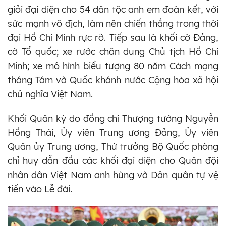
giỏi đại diện cho 54 dân tộc anh em đoàn kết, với
sức mạnh vô địch, làm nên chiến thắng trong thời
đại Hồ Chí Minh rực rỡ. Tiếp sau là khối cờ Đảng,
cờ Tổ quốc; xe rước chân dung Chủ tịch Hồ Chí
Minh; xe mô hình biểu tượng 80 năm Cách mạng
tháng Tám và Quốc khánh nước Cộng hòa xã hội
chủ nghĩa Việt Nam.
Khối Quân kỳ do đồng chí Thượng tướng Nguyễn
Hồng Thái, Ủy viên Trung ương Đảng, Ủy viên
Quân ủy Trung ương, Thứ trưởng Bộ Quốc phòng
chỉ huy dẫn đầu các khối đại diện cho Quân đội
nhân dân Việt Nam anh hùng và Dân quân tự vệ
tiến vào Lễ đài.