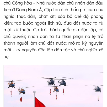
chủ Cộng hòa - Nhà nước dân chủ nhân dân đầu
tiên ở Đông Nam Á; đập tan ách thống trị của chủ
nghĩa thực dân, phát xít; xóa bỏ chế độ phong
kiến; tạo bước ngoặt lịch sử, đưa đất nước ta từ
một xứ thuộc địa trở thành quốc gia độc lập, có
chủ quyền; nhân dân ta từ thân phận nô lệ trở
thành người làm chủ đất nước; mở ra kỷ nguyên
mới - kỷ nguyên độc lập dân tộc và chủ nghĩa xã
hội.