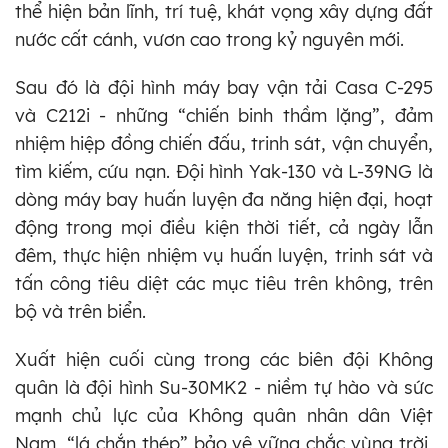
thể hiện bản lĩnh, trí tuệ, khát vọng xây dựng đất
nước cất cánh, vươn cao trong kỷ nguyên mới.
Sau đó là đội hình máy bay vận tải Casa C-295
và C212i - những “chiến binh thầm lặng”, đảm
nhiệm hiệp đồng chiến đấu, trinh sát, vận chuyển,
tìm kiếm, cứu nạn. Đội hình Yak-130 và L-39NG là
dòng máy bay huấn luyện đa năng hiện đại, hoạt
động trong mọi điều kiện thời tiết, cả ngày lẫn
đêm, thực hiện nhiệm vụ huấn luyện, trinh sát và
tấn công tiêu diệt các mục tiêu trên không, trên
bộ và trên biển.
Xuất hiện cuối cùng trong các biên đội Không
quân là đội hình Su-30MK2 - niềm tự hào và sức
mạnh chủ lực của Không quân nhân dân Việt
Nam, “lá chắn thép” bảo vệ vững chắc vùng trời,