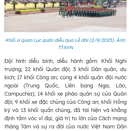
Khối sĩ quan Lục quân diễu qua Lễ đài (2/9/2025). Ảnh:
TTXVN
Đội hình diễu binh, diễu hành gồm: Khối Nghi
trượng; 22 khối Quân đội; 3 khối Dân quân, du
kích; 17 khối Công an; cùng 4 khối quân đội nước
ngoài (Trung Quốc, Liên bang Nga, Lào,
Campuchia); 14 khối xe pháo quân sự của Quân
đội; 9 khối xe đặc chủng của Công an; khối Hồng
kỳ và 13 khối quần chúng, đã tái hiện và khẳng
định tầm vóc vĩ đại, giá trị to lớn của Cách mạng
tháng Tám và sự ra đời của nước Việt Nam Dân