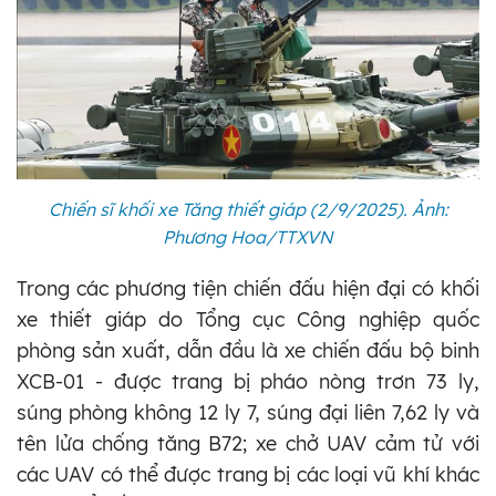
Chiến sĩ khối xe Tăng thiết giáp (2/9/2025). Ảnh:
Phương Hoa/TTXVN
Trong các phương tiện chiến đấu hiện đại có khối
xe thiết giáp do Tổng cục Công nghiệp quốc
phòng sản xuất, dẫn đầu là xe chiến đấu bộ binh
XCB-01 - được trang bị pháo nòng trơn 73 ly,
súng phòng không 12 ly 7, súng đại liên 7,62 ly và
tên lửa chống tăng B72; xe chở UAV cảm tử với
các UAV có thể được trang bị các loại vũ khí khác