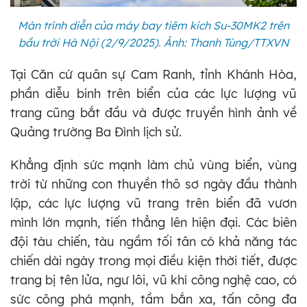
Màn trình diễn của máy bay tiêm kích Su-30MK2 trên
bầu trời Hà Nội (2/9/2025). Ảnh: Thanh Tùng/TTXVN
Tại Căn cứ quân sự Cam Ranh, tỉnh Khánh Hòa,
phần diễu binh trên biển của các lực lượng vũ
trang cũng bắt đầu và được truyền hình ảnh về
Quảng trường Ba Đình lịch sử.
Khẳng định sức mạnh làm chủ vùng biển, vùng
trời từ những con thuyền thô sơ ngày đầu thành
lập, các lực lượng vũ trang trên biển đã vươn
mình lớn mạnh, tiến thẳng lên hiện đại. Các biên
đội tàu chiến, tàu ngầm tối tân có khả năng tác
chiến dài ngày trong mọi điều kiện thời tiết, được
trang bị tên lửa, ngư lôi, vũ khí công nghệ cao, có
sức công phá mạnh, tầm bắn xa, tấn công đa