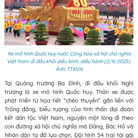
Xe mô hình Quốc huy nước Cộng hòa xã hội chủ nghĩa
Việt Nam đi đầu khối diễu binh, diễu hành (2/9/2025).
Ảnh: TTXVN
Tại Quảng trường Ba Đình, đi đầu khối Nghi
trượng là xe mô hình Quốc huy. Thân xe được
phát triển từ họa tiết “chèo thuyền” gắn liền với
Trống đồng, biểu tượng của tinh thần đại đoàn
kết dân tộc Việt Nam, nguyện một lòng đi theo
con đường xã hội chủ nghĩa mà Đảng, Bác Hồ và
Nhân dân ta đã lựa chọn. Đội hình 54 trai tài gái