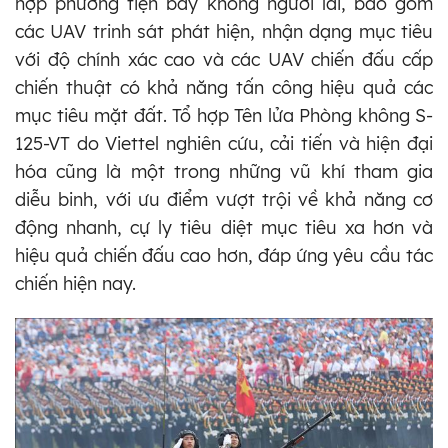
hợp phương tiện bay không người lái, bao gồm
các UAV trinh sát phát hiện, nhận dạng mục tiêu
với độ chính xác cao và các UAV chiến đấu cấp
chiến thuật có khả năng tấn công hiệu quả các
mục tiêu mặt đất. Tổ hợp Tên lửa Phòng không S-
125-VT do Viettel nghiên cứu, cải tiến và hiện đại
hóa cũng là một trong những vũ khí tham gia
diễu binh, với ưu điểm vượt trội về khả năng cơ
động nhanh, cự ly tiêu diệt mục tiêu xa hơn và
hiệu quả chiến đấu cao hơn, đáp ứng yêu cầu tác
chiến hiện nay.