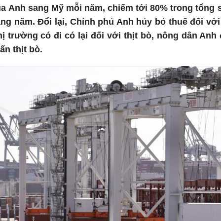
ủa Anh sang Mỹ mỗi năm, chiếm tới 80% trong tổng 
g năm. Đổi lại, Chính phủ Anh hủy bỏ thuế đối với
hị trường có đi có lại đối với thịt bò, nông dân A
ấn thịt bò.