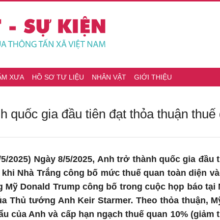
ĂM XƯA
HỒ SƠ TƯ LIỆU
NHÂN VẬT
GIỚI THIỆU
nh quốc gia đầu tiên đạt thỏa thuận thu
5/2025) Ngày 8/5/2025, Anh trở thành quốc gia đầu 
 khi Nhà Trắng công bố mức thuế quan toàn diện và
 Mỹ Donald Trump công bố trong cuộc họp báo tại 
ủa Thủ tướng Anh Keir Starmer. Theo thỏa thuận, M
ẩu của Anh và cấp hạn ngạch thuế quan 10% (giảm 