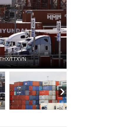
h: THX/TTXVN