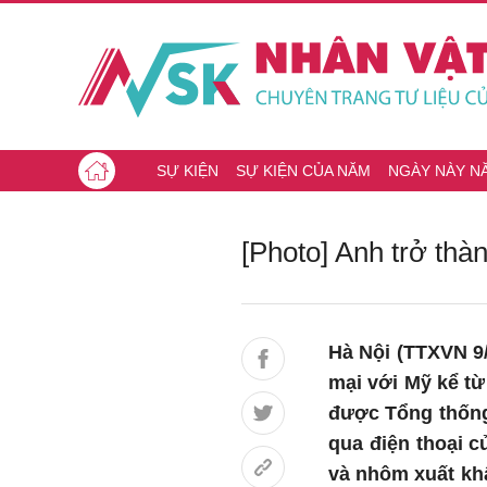
SỰ KIỆN
SỰ KIỆN CỦA NĂM
NGÀY NÀY N
[Photo] Anh trở thà
Hà Nội (TTXVN 9/
mại với Mỹ kể từ
được Tổng thống
qua điện thoại c
và nhôm xuất kh