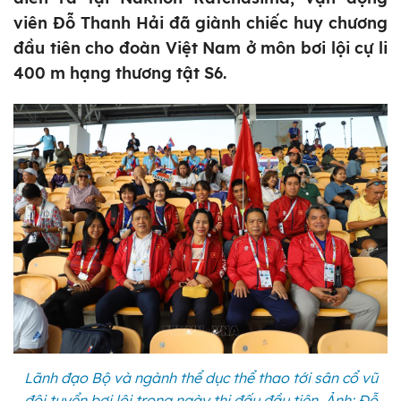
viên Đỗ Thanh Hải đã giành chiếc huy chương
đầu tiên cho đoàn Việt Nam ở môn bơi lội cự li
400 m hạng thương tật S6.
Lãnh đạo Bộ và ngành thể dục thể thao tới sân cổ vũ
đội tuyển bơi lội trong ngày thi đấu đầu tiên. Ảnh: Đỗ