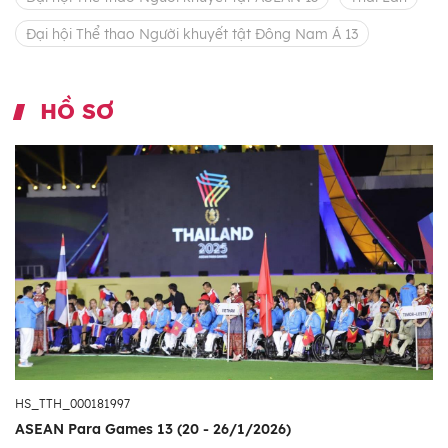
Đại hội Thể thao Người khuyết tật Đông Nam Á 13
HỒ SƠ
HS_TTH_000181997
ASEAN Para Games 13 (20 - 26/1/2026)