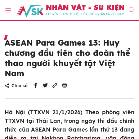
ASEAN Para Games 13: Huy
chương đầu tiên cho đoàn thể
thao người khuyết tật Việt
Nam
Chia sẻ:
Hà Nội (TTXVN 21/1/2026) Theo phóng viên
TTXVN tại Thái Lan, trong ngày thi đấu chính
thức của ASEAN Para Games lần thứ 13 đang
diễn ra tại Nakhon Ratchasima, vận động