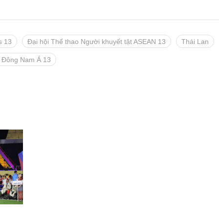
s 13
Đại hội Thể thao Người khuyết tật ASEAN 13
Thái Lan
ật Đông Nam Á 13