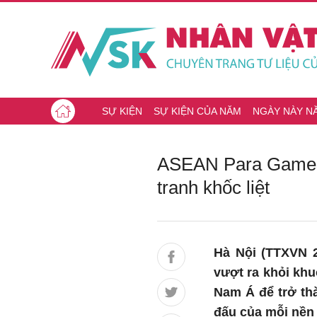
SỰ KIỆN
SỰ KIỆN CỦA NĂM
NGÀY NÀY N
ASEAN Para Games 
tranh khốc liệt
Hà Nội (TTXVN 2
vượt ra khỏi kh
Nam Á để trở thà
đấu của mỗi nền 