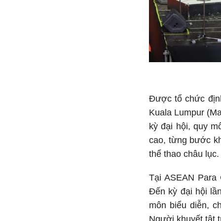
Được tổ chức địn
Kuala Lumpur (Mal
kỳ đại hội, quy 
cao, từng bước kh
thể thao châu lục.
Tại ASEAN Para G
Đến kỳ đại hội l
môn biểu diễn, c
Người khuyết tật 