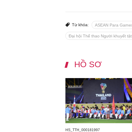
Từ khóa:
ASEAN Para Game
Đại hội Thể thao Người khuyết t
HỒ SƠ
HS_TTH_000181997