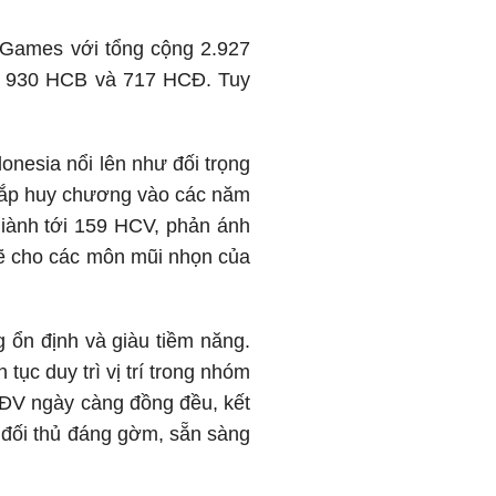
a Games với tổng cộng 2.927
, 930 HCB và 717 HCĐ. Tuy
donesia nổi lên như đối trọng
g sắp huy chương vào các năm
iành tới 159 HCV, phản ánh
mẽ cho các môn mũi nhọn của
 ổn định và giàu tiềm năng.
tục duy trì vị trí trong nhóm
 VĐV ngày càng đồng đều, kết
à đối thủ đáng gờm, sẵn sàng