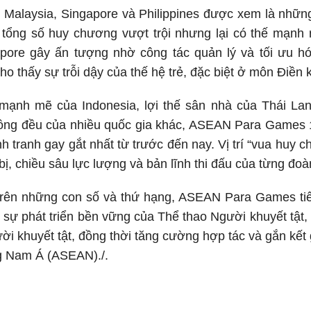
 Malaysia, Singapore và Philippines được xem là nhữn
tổng số huy chương vượt trội nhưng lại có thế mạnh r
apore gây ấn tượng nhờ công tác quản lý và tối ưu hó
ho thấy sự trỗi dậy của thế hệ trẻ, đặc biệt ở môn Điền k
mạnh mẽ của Indonesia, lợi thế sân nhà của Thái Lan
đồng đều của nhiều quốc gia khác, ASEAN Para Games 1
h tranh gay gắt nhất từ trước đến nay. Vị trí “vua huy 
ị, chiều sâu lực lượng và bản lĩnh thi đấu của từng đoà
trên những con số và thứ hạng, ASEAN Para Games tiế
đẩy sự phát triển bền vững của Thể thao Người khuyết tật
ời khuyết tật, đồng thời tăng cường hợp tác và gắn kết 
g Nam Á (ASEAN)./.