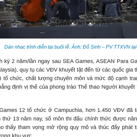
Dàn nhạc trình diễn tại buổi lễ. Ảnh: Đỗ Sinh – PV TTXVN tạ
h kỳ 2 năm/lần ngay sau SEA Games, ASEAN Para Gam
aysia), quy tụ các VĐV khuyết tật đến từ các quốc gia
mô tổ chức, chất lượng chuyên môn và mức độ cạnh t
ẳng định vị thế của phong trào Thể thao Người khuyết
ames 12 tổ chức ở Campuchia, hơn 1.450 VĐV đã tra
ần thứ 13 năm nay, số môn thi đấu chính thức được nâ
ho thấy tham vọng mở rộng quy mô và thúc đẩy phát tr
trong khu vực.