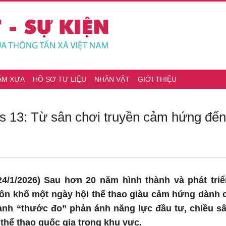
ĂM XƯA
HỒ SƠ TƯ LIỆU
NHÂN VẬT
GIỚI THIỆU
13: Từ sân chơi truyền cảm hứng đến
4/1/2026) Sau hơn 20 năm hình thành và phát tr
uôn khổ một ngày hội thể thao giàu cảm hứng dành 
nh “thước đo” phản ánh năng lực đầu tư, chiều sâu
thể thao quốc gia trong khu vực.