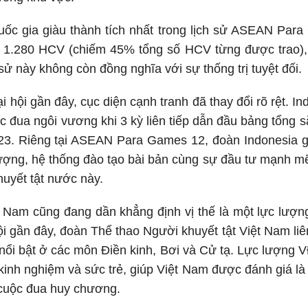
uốc gia giàu thành tích nhất trong lịch sử ASEAN Par
 1.280 HCV (chiếm 45% tổng số HCV từng được trao)
 sử này không còn đồng nghĩa với sự thống trị tuyệt đối.
 hội gần đây, cục diện cạnh tranh đã thay đổi rõ rệt. In
ộc đua ngôi vương khi 3 kỳ liên tiếp dẫn đầu bảng tổn
23. Riêng tại ASEAN Para Games 12, đoàn Indonesia g
lượng, hệ thống đào tạo bài bản cùng sự đầu tư mạnh 
uyết tật nước này.
 Nam cũng đang dần khẳng định vị thế là một lực lượng
ội gần đây, đoàn Thể thao Người khuyết tật Việt Nam liên 
 nổi bật ở các môn Điền kinh, Bơi và Cử tạ. Lực lượng
kinh nghiệm và sức trẻ, giúp Việt Nam được đánh giá l
 cuộc đua huy chương.