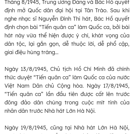
Tháng 8/1945, Trung ương Đảng và Bác Hồ quyết
định mở Quốc dân đại hội tại Tân Trào. Sau khi
nghe nhạc sĩ Nguyễn Đình Thi hát, Bác Hồ quyết
định chọn bài “Tiến quân ca” làm Quốc ca, bởi bài
hát này vừa thể hiện được ý chí, khát vọng của
dân tộc, lại gắn gọn, dễ thuộc lời, dễ phổ cập,
giai điệu hùng tráng…
Ngày 13/8/1945, Chủ tịch Hồ Chí Minh đã chính
thức duyệt “Tiến quân ca” làm Quốc ca của nước
Việt Nam Dân chủ Cộng hòa. Ngày 17/8/1945,
“Tiến quân ca” lần đầu tiên được cất lên trước
đông đảo dân chúng trong cuộc mít tinh của
nhân dân trước Nhà hát Lớn Hà Nội.
Ngày 19/8/1945, cũng tại Nhà hát Lớn Hà Nội,