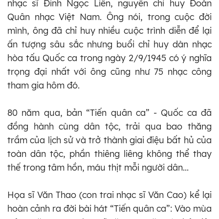
nhạc sĩ Đinh Ngọc Liên, nguyên chỉ huy Đoàn
Quân nhạc Việt Nam. Ông nói, trong cuộc đời
mình, ông đã chỉ huy nhiều cuộc trình diễn để lại
ấn tượng sâu sắc nhưng buổi chỉ huy dàn nhạc
hòa tấu Quốc ca trong ngày 2/9/1945 có ý nghĩa
trọng đại nhất với ông cũng như 75 nhạc công
tham gia hôm đó.
80 năm qua, bản “Tiến quân ca” - Quốc ca đã
đồng hành cùng dân tộc, trải qua bao thăng
trầm của lịch sử và trở thành giai điệu bất hủ của
toàn dân tộc, phần thiêng liêng không thể thay
thế trong tâm hồn, máu thịt mỗi người dân...
Họa sĩ Văn Thao (con trai nhạc sĩ Văn Cao) kể lại
hoàn cảnh ra đời bài hát “Tiến quân ca”: Vào mùa