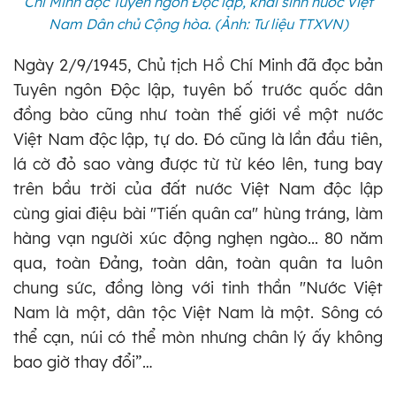
Chí Minh đọc Tuyên ngôn Độc lập, khai sinh nước Việt
Nam Dân chủ Cộng hòa. (Ảnh: Tư liệu TTXVN)
Ngày 2/9/1945, Chủ tịch Hồ Chí Minh đã đọc bản
Tuyên ngôn Độc lập, tuyên bố trước quốc dân
đồng bào cũng như toàn thế giới về một nước
Việt Nam độc lập, tự do. Đó cũng là lần đầu tiên,
lá cờ đỏ sao vàng được từ từ kéo lên, tung bay
trên bầu trời của đất nước Việt Nam độc lập
cùng giai điệu bài "Tiến quân ca" hùng tráng, làm
hàng vạn người xúc động nghẹn ngào... 80 năm
qua, toàn Đảng, toàn dân, toàn quân ta luôn
chung sức, đồng lòng với tinh thần "Nước Việt
Nam là một, dân tộc Việt Nam là một. Sông có
thể cạn, núi có thể mòn nhưng chân lý ấy không
bao giờ thay đổi”…