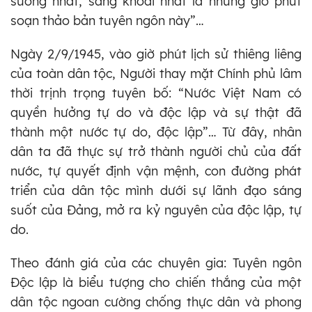
sướng nhất, sảng khoái nhất là những giờ phút
soạn thảo bản tuyên ngôn này”…
Ngày 2/9/1945, vào giờ phút lịch sử thiêng liêng
của toàn dân tộc, Người thay mặt Chính phủ lâm
thời trịnh trọng tuyên bố: “Nước Việt Nam có
quyền hưởng tự do và độc lập và sự thật đã
thành một nước tự do, độc lập”… Từ đây, nhân
dân ta đã thực sự trở thành người chủ của đất
nước, tự quyết định vận mệnh, con đường phát
triển của dân tộc mình dưới sự lãnh đạo sáng
suốt của Đảng, mở ra kỷ nguyên của độc lập, tự
do.
Theo đánh giá của các chuyên gia: Tuyên ngôn
Độc lập là biểu tượng cho chiến thắng của một
dân tộc ngoan cường chống thực dân và phong