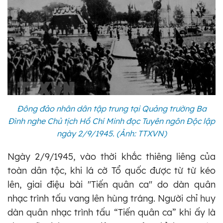
Đông đảo nhân dân tập trung tại Quảng trường Ba
Đình nghe Chủ tịch Hồ Chí Minh đọc Tuyên ngôn Độc lập
ngày 2/9/1945. (Ảnh: TTXVN)
Ngày 2/9/1945, vào thời khắc thiêng liêng của
toàn dân tộc, khi lá cờ Tổ quốc được từ từ kéo
lên, giai điệu bài "Tiến quân ca" do dàn quân
nhạc trình tấu vang lên hùng tráng. Người chỉ huy
dàn quân nhạc trình tấu “Tiến quân ca” khi ấy là