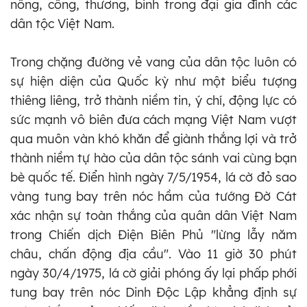
nông, công, thương, binh trong đại gia đình các
dân tộc Việt Nam.
Trong chặng đường vẻ vang của dân tộc luôn có
sự hiện diện của Quốc kỳ như một biểu tượng
thiêng liêng, trở thành niềm tin, ý chí, động lực có
sức mạnh vô biên đưa cách mạng Việt Nam vượt
qua muôn vàn khó khăn để giành thắng lợi và trở
thành niềm tự hào của dân tộc sánh vai cùng bạn
bè quốc tế. Điển hình ngày 7/5/1954, lá cờ đỏ sao
vàng tung bay trên nóc hầm của tướng Đờ Cát
xác nhận sự toàn thắng của quân dân Việt Nam
trong Chiến dịch Điện Biên Phủ "lừng lẫy năm
châu, chấn động địa cầu". Vào 11 giờ 30 phút
ngày 30/4/1975, lá cờ giải phóng ấy lại phấp phới
tung bay trên nóc Dinh Độc Lập khẳng định sự