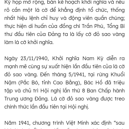
Kỳ họp mở rộng, bàn kế hoạch khởi nghĩa và nêu
rõ cần một lá cờ để khẳng định tổ chức, thống
nhất hiệu lệnh chỉ huy và động viên quần chúng;
thực hiện di huấn của đồng chí Trần Phú, Tổng Bí
thư đầu tiên của Đảng ta là lấy cờ đỏ sao vàng
làm lá cờ khởi nghĩa.
Ngày 23/11/1940, Khởi nghĩa Nam Kỳ diễn ra
mạnh mẽ cùng sự xuất hiện lần đầu tiên của lá cờ
đỏ sao vàng. Đến tháng 5/1941, tại rừng Khuổi
Nậm (Pắc Bó, tỉnh Cao Bằng), Bác Hồ đã triệu
tập và chủ trì Hội nghị lần thứ 8 Ban Chấp hành
Trung ương Đảng. Lá cờ đỏ sao vàng được treo
chính thức lần đầu tiên tại Hội nghị.
Năm 1941, chương trình Việt Minh xác định “sau