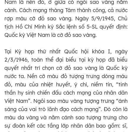
Nam là nền đỏ, ở giữa có ngôi sao vàng năm
cánh. Cách mạng tháng Tám thành công, cả nước
rợp màu cờ đỏ sao vàng. Ngày 5/9/1945, Chủ
tịch Hồ Chí Minh ký Sắc lệnh số 5-SL quyết định:
Quốc kỳ Việt Nam là cờ đỏ sao vàng.
Tại Kỳ họp thứ nhất Quốc hội khóa I, ngày
2/3/1946, toàn thể đại biểu tại kỳ họp đã biểu
quyết nhất trí chọn cờ đỏ sao vàng là Quốc kỳ
nước ta. Nền cờ màu đỏ tượng trưng dòng máu
đỏ, màu của nhiệt huyết, ý chí, niềm tin, “tinh
thần hy sinh chiến đấu cách mạng của nhân dân
Việt Nam”. Ngôi sao màu vàng tượng trưng “ánh
sáng của vai trò lãnh đạo cách mạng”. Đó còn là
màu da vàng và năm cánh sao tượng trưng cho
sự đoàn kết các tầng lớp nhân dân bao gồm: sĩ,