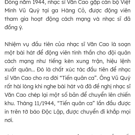
Đông năm 1944, nhạc sĩ Văn Cao gặp cán bộ Việt
Minh Vũ Quý tại ga Hàng Cỏ, được động viên
tham gia hoạt động cách mạng và nhạc sĩ đã
đồng ý.
Nhiệm vụ đầu tiên của nhạc sĩ Văn Cao là soạn
một bài hát để động viên tinh thần cho đội quân
cách mạng như tiếng kèn xung trận, hiệu lệnh
xuất quân... Đó là chất xúc tác đầu tiên để nhạc
sĩ Văn Cao cho ra đời “Tiến quân ca”. Ông Vũ Quý
rất hài lòng khi nghe bài hát và đã đề nghị nhạc sĩ
Văn Cao chép lại một số bản để chuyển lên chiến
khu. Tháng 11/1944, “Tiến quân ca” lần đầu được
in trên tờ báo Độc Lập, được chuyển đi khắp mọi
nơi.