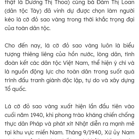
thật là Dương Thị Thoa) cùng bà Đàm Thị Loan
(dân tộc Tày) đã vinh dự được chọn làm người
kéo lá cờ đỏ sao vàng trong thời khắc trọng đại
của toàn dân tộc.
Cho đến nay, lá cờ đỏ sao vàng luôn là biểu
tượng thiêng liêng của hồn nước, lòng dân, tình
đoàn kết các dân tộc Việt Nam, thể hiện ý chí và
là nguồn động lực cho toàn dân trong suốt quá
trình đấu tranh giành độc lập, tự do và xây dựng
Tổ quốc.
Lá cờ đỏ sao vàng xuất hiện lần đầu tiên vào
cuối năm 1940, khi phong trào kháng chiến chống
thực dân Pháp và phát xít Nhật diễn ra mạnh mẽ
tại khu vực miền Nam. Tháng 9/1940, Xứ ủy Nam