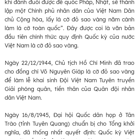
khi đánh đuổi được đế quốc Pháp, Nhật, sẽ thành
lập một Chính phủ nhân dân của Việt Nam Dân
chủ Cộng hòa, lấy lá cờ đỏ sao vàng năm cánh
làm lá cờ toàn quốc”. Đây được coi là văn bản
đầu tiên chính thức quy định Quốc kỳ của nước
Việt Nam là cờ đỏ sao vàng.
Ngày 22/12/1944, Chủ tịch Hồ Chí Minh đã trao
cho đồng chí Võ Nguyên Giáp lá cờ đỏ sao vàng
để làm lễ khai sinh Đội Việt Nam Tuyên truyền
Giải phóng quân, tiền thân của Quân đội nhân
dân Việt Nam.
Ngày 16/8/1945, Đại hội Quốc dân họp ở Tân
Trào (tỉnh Tuyên Quang) chuẩn bị cho Tổng khởi
nghĩa, đã thống nhất quyết định: Quốc kỳ Việt