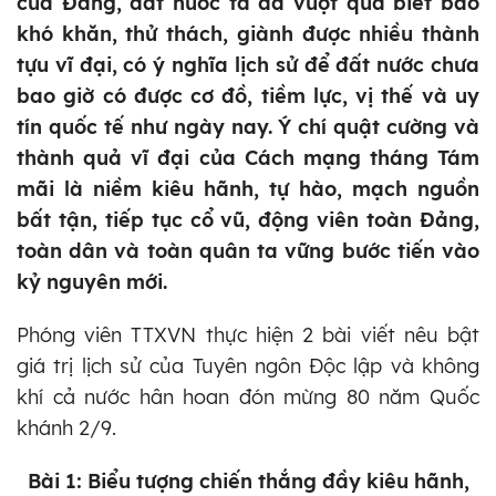
của Đảng, đất nước ta đã vượt qua biết bao
khó khăn, thử thách, giành được nhiều thành
tựu vĩ đại, có ý nghĩa lịch sử để đất nước chưa
bao giờ có được cơ đồ, tiềm lực, vị thế và uy
tín quốc tế như ngày nay. Ý chí quật cường và
thành quả vĩ đại của Cách mạng tháng Tám
mãi là niềm kiêu hãnh, tự hào, mạch nguồn
bất tận, tiếp tục cổ vũ, động viên toàn Đảng,
toàn dân và toàn quân ta vững bước tiến vào
kỷ nguyên mới.
Phóng viên TTXVN thực hiện 2 bài viết nêu bật
giá trị lịch sử của Tuyên ngôn Độc lập và không
khí cả nước hân hoan đón mừng 80 năm Quốc
khánh 2/9.
Bài 1: Biểu tượng chiến thắng đầy kiêu hãnh,