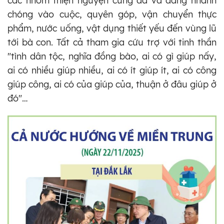
các nhóm thiện nguyện cũng đã và đang nhanh
chóng vào cuộc, quyên góp, vận chuyển thực
phẩm, nước uống, vật dụng thiết yếu đến vùng lũ
tới bà con. Tất cả tham gia cứu trợ với tinh thần
"tình dân tộc, nghĩa đồng bào, ai có gì giúp nấy,
ai có nhiều giúp nhiều, ai có ít giúp ít, ai có công
giúp công, ai có của giúp của, thuận ở đâu giúp ở
đó"…