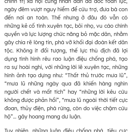
chính trị xã hội cùng nhân dân đã dốc toàn lực,
ngày đêm vượt nguy hiểm để cứu trợ, đưa bà con
đến nơi an toàn. Thế nhưng ở đâu đó vẫn có
những kẻ cố tình xuyên tạc, bôi nhọ, vu cáo chính
quyền và lực lượng chức năng bỏ mặc dân, nhằm
gây chia rẽ lòng tin, phá vỡ khối đại đoàn kết dân
tộc. Không ít đối tượng, thế lực thù địch đã lợi
dụng tình hình rêu rao luận điệu chống phá, tạo
ra sự hoài nghi, với những lời lẽ xuyên tạc, những
hình ảnh tạo dựng như: “Thất thủ trước mưa lũ”,
“mưa lũ những ngày qua đã khiến hàng nghìn
người chết và mất tích” hay “những lời kêu cứu
không được phản hồi”, “mưa lũ ngoài thời tiết cực
đoan, thủy điện, phá rừng, còn do việc chậm cứu
hộ”… gây hoang mang dư luận.
Tuy nhiên, những luận điệu chống phá, tiêu cực