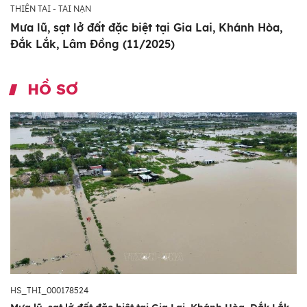
THIÊN TAI - TAI NẠN
Mưa lũ, sạt lở đất đặc biệt tại Gia Lai, Khánh Hòa,
Đắk Lắk, Lâm Đồng (11/2025)
HỒ SƠ
HS_THI_000178524