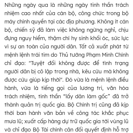
Những ngày qua là những ngày tinh thần trách
nhiệm cao nhất của cán bộ, công chức trong bộ
máy chính quyền tại các địa phương. Không ít cán
bộ, chiến sỹ đã làm việc không ngừng nghỉ, chịu
đựng nguy hiểm, thậm chí hy sinh khối óc, sức lực
vì sự an toàn của người dân. Tất cả xuất phát từ
mệnh lệnh trái tim do Thủ tướng Phạm Minh Chính
chỉ đạo: "Tuyệt đối không được để tình trạng
người dân bị cô lập trong nhà, kêu cứu mà không
được cứu giúp kịp thời". Đó vừa là mệnh lệnh điều
hành, vừa là tiếng gọi của lương tri, văn hóa
trách nhiệm, tinh thần “lấy dân làm gốc” đã trở
thành quản trị quốc gia. Bộ Chính trị cũng đã kịp
thời ban hành văn bản về công tác khắc phục
mưa lũ; xuất cấp hàng dự trữ quốc gia tới vùng lũ
và chỉ đạo Bộ Tài chính cân đối quyết định hỗ trợ