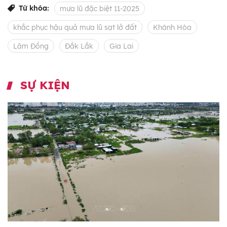
Từ khóa:
mưa lũ đặc biệt 11-2025
khắc phục hậu quả mưa lũ sạt lở đất
Khánh Hòa
Lâm Đồng
Đắk Lắk
Gia Lai
SỰ KIỆN