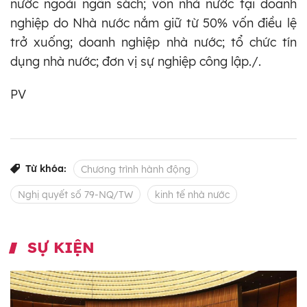
nước ngoài ngân sách; vốn nhà nước tại doanh
nghiệp do Nhà nước nắm giữ từ 50% vốn điều lệ
trở xuống; doanh nghiệp nhà nước; tổ chức tín
dụng nhà nước; đơn vị sự nghiệp công lập./.
PV
Từ khóa:
Chương trình hành động
Nghị quyết số 79-NQ/TW
kinh tế nhà nước
SỰ KIỆN